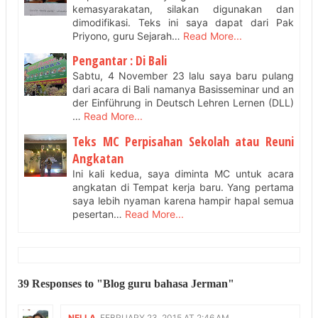
kemasyarakatan, silakan digunakan dan
dimodifikasi. Teks ini saya dapat dari Pak
Priyono, guru Sejarah…
Read More...
Pengantar : Di Bali
Sabtu, 4 November 23 lalu saya baru pulang
dari acara di Bali namanya Basisseminar und an
der Einführung in Deutsch Lehren Lernen (DLL)
…
Read More...
Teks MC Perpisahan Sekolah atau Reuni
Angkatan
Ini kali kedua, saya diminta MC untuk acara
angkatan di Tempat kerja baru. Yang pertama
saya lebih nyaman karena hampir hapal semua
pesertan…
Read More...
39 Responses to "Blog guru bahasa Jerman"
NELLA
FEBRUARY 23, 2015 AT 2:46 AM