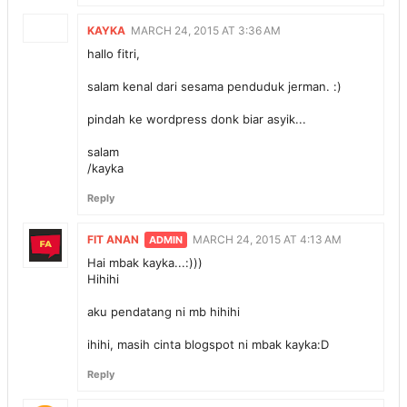
KAYKA
MARCH 24, 2015 AT 3:36 AM
hallo fitri,
salam kenal dari sesama penduduk jerman. :)
pindah ke wordpress donk biar asyik...
salam
/kayka
Reply
FIT ANAN
MARCH 24, 2015 AT 4:13 AM
Hai mbak kayka...:)))
Hihihi
aku pendatang ni mb hihihi
ihihi, masih cinta blogspot ni mbak kayka:D
Reply