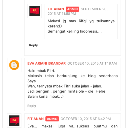
FIT ANAN
SEPTEMBER 20,
2015 AT 11:58 PM
Makasi jg mas Rifqi yg tulisannya
keren:D
Semangat keliling Indonesia....
Reply
EVA ARIANI ISKANDAR
OCTOBER 10, 2015 AT 1:19 AM
Halo mbak Fitri.
Makasih telah berkunjung ke blog sederhana
Saya.
Wah, ternyata mbak Fitri suka jalan - jalan.
Jadi pengen.. pengen minta ole - ole. Hehe
Salam kenal mbak. :)
Reply
FIT ANAN
OCTOBER 10, 2015 AT 6:42 PM
Eva... makasi juga ya...sukses buatmu dan