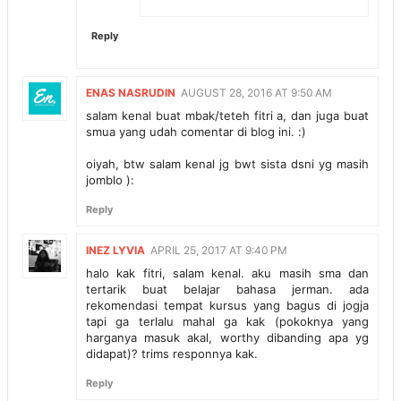
Reply
ENAS NASRUDIN
AUGUST 28, 2016 AT 9:50 AM
salam kenal buat mbak/teteh fitri a, dan juga buat
smua yang udah comentar di blog ini. :)
oiyah, btw salam kenal jg bwt sista dsni yg masih
jomblo ):
Reply
INEZ LYVIA
APRIL 25, 2017 AT 9:40 PM
halo kak fitri, salam kenal. aku masih sma dan
tertarik buat belajar bahasa jerman. ada
rekomendasi tempat kursus yang bagus di jogja
tapi ga terlalu mahal ga kak (pokoknya yang
harganya masuk akal, worthy dibanding apa yg
didapat)? trims responnya kak.
Reply