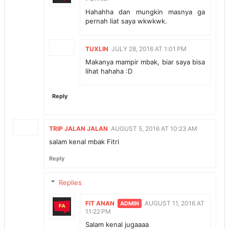
Hahahha dan mungkin masnya ga
pernah liat saya wkwkwk.
TUXLIN
JULY 28, 2016 AT 1:01 PM
Makanya mampir mbak, biar saya bisa
lihat hahaha :D
Reply
TRIP JALAN JALAN
AUGUST 5, 2016 AT 10:23 AM
salam kenal mbak Fitri
Reply
Replies
FIT ANAN
AUGUST 11, 2016 AT
11:22 PM
Salam kenal jugaaaa