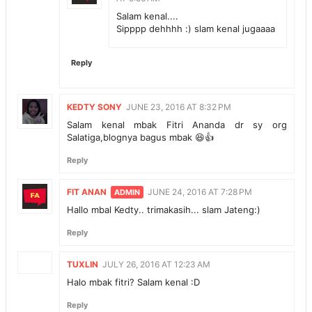
Salam kenal....
Sipppp dehhhh :) slam kenal jugaaaa
Reply
KEDTY SONY
JUNE 23, 2016 AT 8:32 PM
Salam kenal mbak Fitri Ananda dr sy org
Salatiga,blognya bagus mbak 😆👍
Reply
FIT ANAN
JUNE 24, 2016 AT 7:28 PM
Hallo mbal Kedty.. trimakasih... slam Jateng:)
Reply
TUXLIN
JULY 26, 2016 AT 12:23 AM
Halo mbak fitri? Salam kenal :D
Reply