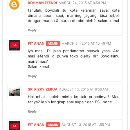
ROHMAN EFENDI
MARCH 24, 2015 AT 9:54 PM
tahulah, boyolali itu kota kelahiran saya. kota
dimana abon sapi, marning jagung bisa dibeli
dengan mudah & murah di toko oleh2. salam kenal
Reply
FIT ANAN
MARCH 24, 2015 AT 10:49 PM
Iya mas.. Di jalan pandanaran banyak yaaa. Ato
mas efendi jg punya toko oleh2 ni? Boyolalimu
mana mas?
Salam kenal
Reply
SRI RIZKY ZEBUA
AUGUST 13, 2015 AT 6:56 AM
Hai mbak, boleh minta kontak pribadinya? Mau
tanya2 lebih lengkap soal aupair dan FSJ hehe
Reply
FIT ANAN
AUGUST 13, 2015 AT 1:55 PM