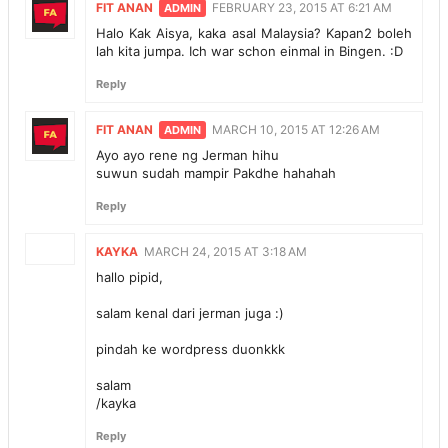
FIT ANAN
FEBRUARY 23, 2015 AT 6:21 AM
Halo Kak Aisya, kaka asal Malaysia? Kapan2 boleh
lah kita jumpa. Ich war schon einmal in Bingen. :D
Reply
FIT ANAN
MARCH 10, 2015 AT 12:26 AM
Ayo ayo rene ng Jerman hihu
suwun sudah mampir Pakdhe hahahah
Reply
KAYKA
MARCH 24, 2015 AT 3:18 AM
hallo pipid,
salam kenal dari jerman juga :)
pindah ke wordpress duonkkk
salam
/kayka
Reply