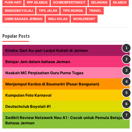
PUISI HATI
RPP SILABUS
SCHREIBFERTIGKEIT
SELINGAN
SILABUS
SMAN2BOYOLALI
TIPS JALAN
TIPS MUNGIL
TRAVEL
USBN BAHASA JERMAN
WALI KELAS
WORLDREMIT
Popular Posts
Kristia: Dari Au-pair Lanjut Kuliah di Jerman
Belajar Jam dalam bahasa Jerman
Naskah MC Perpisahan Guru Purna Tugas
Menjemput Kardus di Baumarkt (Pasar Bangunan)
Kumpulan Foto Karnaval
Deutschclub Boyolali #1
Sedikit Review Netzwerk Neu A1 : Cocok untuk Pemula Belajar
Bahasa Jerman