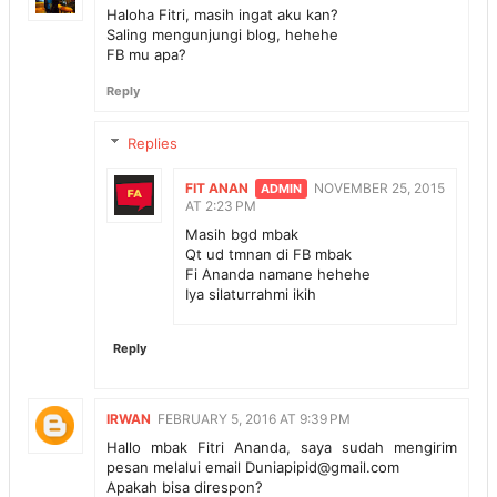
Haloha Fitri, masih ingat aku kan?
Saling mengunjungi blog, hehehe
FB mu apa?
Reply
Replies
FIT ANAN
NOVEMBER 25, 2015
AT 2:23 PM
Masih bgd mbak
Qt ud tmnan di FB mbak
Fi Ananda namane hehehe
Iya silaturrahmi ikih
Reply
IRWAN
FEBRUARY 5, 2016 AT 9:39 PM
Hallo mbak Fitri Ananda, saya sudah mengirim
pesan melalui email Duniapipid@gmail.com
Apakah bisa direspon?