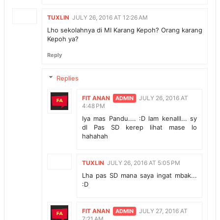
TUXLIN
JULY 26, 2016 AT 12:26 AM
Lho sekolahnya di MI Karang Kepoh? Orang karang
Kepoh ya?
Reply
Replies
FIT ANAN
JULY 26, 2016 AT
4:48 PM
Iya mas Pandu.... :D lam kenalll... sy
dl Pas SD kerep lihat mase lo
hahahah
TUXLIN
JULY 26, 2016 AT 5:05 PM
Lha pas SD mana saya ingat mbak...
:D
FIT ANAN
JULY 27, 2016 AT
7:21 AM