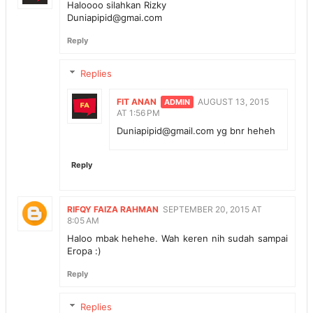
Haloooo silahkan Rizky
Duniapipid@gmai.com
Reply
Replies
FIT ANAN
AUGUST 13, 2015
AT 1:56 PM
Duniapipid@gmail.com yg bnr heheh
Reply
RIFQY FAIZA RAHMAN
SEPTEMBER 20, 2015 AT
8:05 AM
Haloo mbak hehehe. Wah keren nih sudah sampai
Eropa :)
Reply
Replies