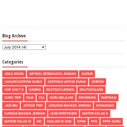
Blog Archive
Categories
AREA SISWA
ARTIKEL BERBAHASA JERMAN
AUPAIR
CAGUR(CATATAN GURU)
CERITAKU UNTUK DUNIA
CERPEN
CGP AGKT 9
DARING
DEUTSCH LERNEN
DEUTSCHLAND
EURO TRIP
FILM
FSJ
GURU BELAJAR
INFORMASI
INSPIRASI
JADI IBU
JATENG TRIP
JURUSAN BAHASA JERMAN
KENANGAN
KURSUS BAHASA JERMAN
LESEVERSTEHEN
MATERI KELAS X
MATERI KELAS XI
MC
NGAJAR DI SMK
OPINI
PPG
PPPK GURU