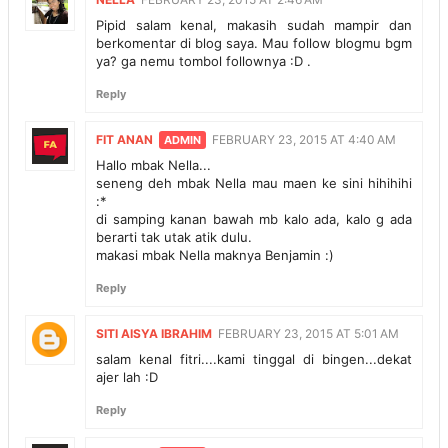
Pipid salam kenal, makasih sudah mampir dan
berkomentar di blog saya. Mau follow blogmu bgm
ya? ga nemu tombol follownya :D .
Reply
FIT ANAN
FEBRUARY 23, 2015 AT 4:40 AM
Hallo mbak Nella...
seneng deh mbak Nella mau maen ke sini hihihihi
:*
di samping kanan bawah mb kalo ada, kalo g ada
berarti tak utak atik dulu.
makasi mbak Nella maknya Benjamin :)
Reply
SITI AISYA IBRAHIM
FEBRUARY 23, 2015 AT 5:01 AM
salam kenal fitri....kami tinggal di bingen...dekat
ajer lah :D
Reply