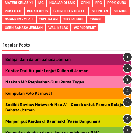
MATERI KELAS XI
MC
NGAJAR DI SMK
OPINI
PPG
PPPK GURU
PUISI HATI
RPP SILABUS
SCHREIBFERTIGKEIT
SELINGAN
SILABUS
SMAN2BOYOLALI
TIPS JALAN
TIPS MUNGIL
TRAVEL
USBN BAHASA JERMAN
WALI KELAS
WORLDREMIT
Popular Posts
Belajar Jam dalam bahasa Jerman
Kristia: Dari Au-pair Lanjut Kuliah di Jerman
Naskah MC Perpisahan Guru Purna Tugas
Kumpulan Foto Karnaval
Sedikit Review Netzwerk Neu A1 : Cocok untuk Pemula Belajar
Bahasa Jerman
Menjemput Kardus di Baumarkt (Pasar Bangunan)
Kumpulan pidato bahasa Jerman untuk anak SMA