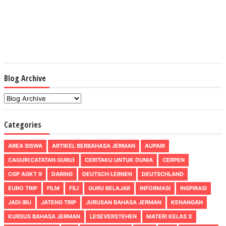
Blog Archive
Categories
AREA SISWA
ARTIKEL BERBAHASA JERMAN
AUPAIR
CAGUR(CATATAN GURU)
CERITAKU UNTUK DUNIA
CERPEN
CGP AGKT 9
DARING
DEUTSCH LERNEN
DEUTSCHLAND
EURO TRIP
FILM
FSJ
GURU BELAJAR
INFORMASI
INSPIRASI
JADI IBU
JATENG TRIP
JURUSAN BAHASA JERMAN
KENANGAN
KURSUS BAHASA JERMAN
LESEVERSTEHEN
MATERI KELAS X