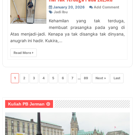
January 20, 2026
Add Comment
Jadi Ibu
Kehamilan yang tak terduga,
membuat prasangka pada yang di
Atas menjadi-jadi. Kenapa ya tak disangka tak dinyana,
anugrah ini hadir. Kukira,...
Read More
1
2
3
4
5
6
7
...
89
Next »
Last
Kuliah PB Jerman