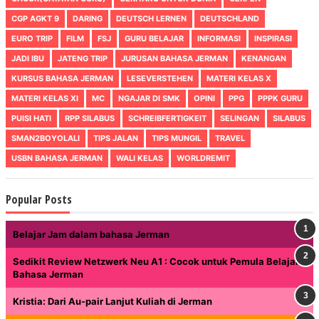
CGP AGKT 9
DARING
DEUTSCH LERNEN
DEUTSCHLAND
EURO TRIP
FILM
FSJ
GURU BELAJAR
INFORMASI
INSPIRASI
JADI IBU
JATENG TRIP
JURUSAN BAHASA JERMAN
KENANGAN
KURSUS BAHASA JERMAN
LESEVERSTEHEN
MATERI KELAS X
MATERI KELAS XI
MC
NGAJAR DI SMK
OPINI
PPG
PPPK GURU
PUISI HATI
RPP SILABUS
SCHREIBFERTIGKEIT
SELINGAN
SILABUS
SMAN2BOYOLALI
TIPS JALAN
TIPS MUNGIL
TRAVEL
USBN BAHASA JERMAN
WALI KELAS
WORLDREMIT
Popular Posts
Belajar Jam dalam bahasa Jerman
Sedikit Review Netzwerk Neu A1 : Cocok untuk Pemula Belajar
Bahasa Jerman
Kristia: Dari Au-pair Lanjut Kuliah di Jerman