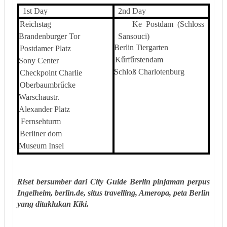
1st Day
2nd Day
Reichstag
Ke Postdam (Schloss
Brandenburger Tor
Sansouci)
Berlin Tiergarten
Postdamer Platz
Kűrfűrstendam
Sony Center
Schloß Charlotenburg
Checkpoint Charlie
Oberbaumbrűcke
Warschaustr.
Alexander Platz
Fernsehturm
Berliner dom
Museum Insel
Riset bersumber dari City Guide Berlin pinjaman perpus
Ingelheim, berlin.de, situs travelling, Ameropa, peta Berlin
yang ditaklukan Kiki.