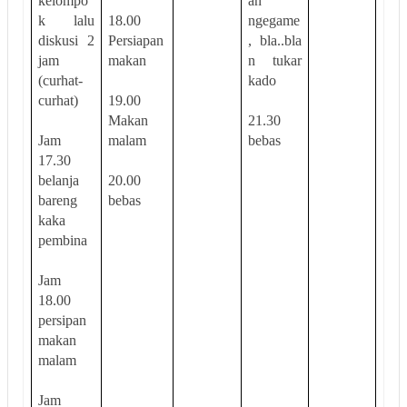
kelompo
an
k lalu
18.00
ngegame
diskusi 2
Persiapan
, bla..bla
jam
makan
n tukar
(curhat-
kado
curhat)
19.00
Makan
21.30
Jam
malam
bebas
17.30
belanja
20.00
bareng
bebas
kaka
pembina
Jam
18.00
persipan
makan
malam
Jam