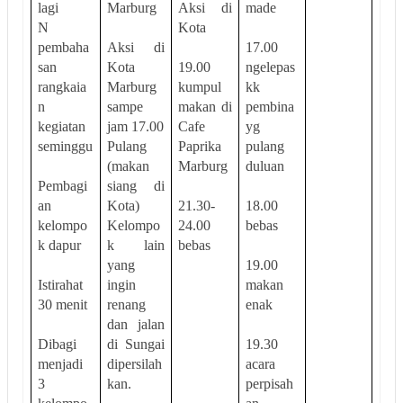
lagi
Marburg
Aksi di
made
N
Kota
pembaha
Aksi di
17.00
san
Kota
19.00
ngelepas
rangkaia
Marburg
kumpul
kk
n
sampe
makan di
pembina
kegiatan
jam 17.00
Cafe
yg
seminggu
Pulang
Paprika
pulang
(makan
Marburg
duluan
Pembagi
siang di
an
Kota)
21.30-
18.00
kelompo
Kelompo
24.00
bebas
k dapur
k lain
bebas
yang
19.00
Istirahat
ingin
makan
30 menit
renang
enak
dan jalan
Dibagi
di Sungai
19.30
menjadi
dipersilah
acara
3
kan.
perpisah