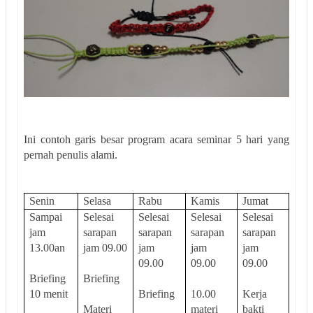
Ini contoh garis besar program acara seminar 5 hari yang
pernah penulis alami.
Senin
Selasa
Rabu
Kamis
Jumat
Sampai
Selesai
Selesai
Selesai
Selesai
jam
sarapan
sarapan
sarapan
sarapan
13.00an
jam 09.00
jam
jam
jam
09.00
09.00
09.00
Briefing
Briefing
10 menit
Briefing
10.00
Kerja
Materi
materi
bakti