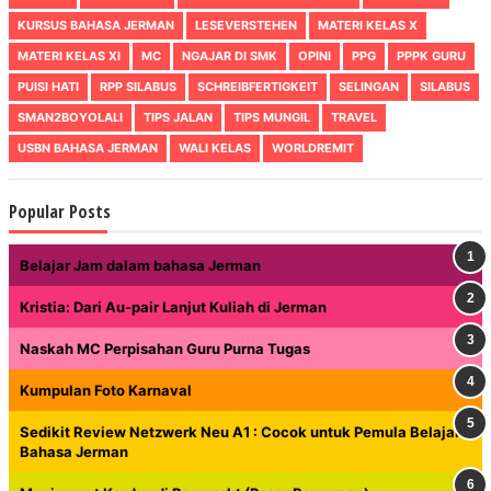
KURSUS BAHASA JERMAN
LESEVERSTEHEN
MATERI KELAS X
MATERI KELAS XI
MC
NGAJAR DI SMK
OPINI
PPG
PPPK GURU
PUISI HATI
RPP SILABUS
SCHREIBFERTIGKEIT
SELINGAN
SILABUS
SMAN2BOYOLALI
TIPS JALAN
TIPS MUNGIL
TRAVEL
USBN BAHASA JERMAN
WALI KELAS
WORLDREMIT
Popular Posts
Belajar Jam dalam bahasa Jerman
Kristia: Dari Au-pair Lanjut Kuliah di Jerman
Naskah MC Perpisahan Guru Purna Tugas
Kumpulan Foto Karnaval
Sedikit Review Netzwerk Neu A1 : Cocok untuk Pemula Belajar
Bahasa Jerman