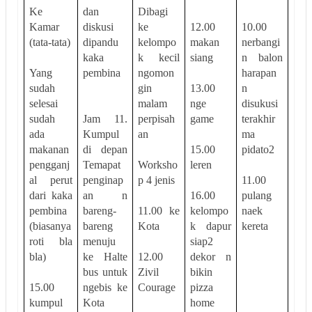
Ke
dan
Dibagi
Kamar
diskusi
ke
12.00
10.00
(tata-tata)
dipandu
kelompo
makan
nerbangi
kaka
k kecil
siang
n balon
Yang
pembina
ngomon
harapan
sudah
gin
13.00
n
selesai
malam
nge
disukusi
sudah
Jam 11.
perpisah
game
terakhir
ada
Kumpul
an
ma
makanan
di depan
15.00
pidato2
pengganj
Temapat
Worksho
leren
al perut
penginap
p 4 jenis
11.00
dari kaka
an n
16.00
pulang
pembina
bareng-
11.00 ke
kelompo
naek
(biasanya
bareng
Kota
k dapur
kereta
roti bla
menuju
siap2
bla)
ke Halte
12.00
dekor n
bus untuk
Zivil
bikin
15.00
ngebis ke
Courage
pizza
kumpul
Kota
home