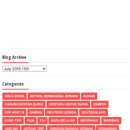
Blog Archive
Categories
AREA SISWA
ARTIKEL BERBAHASA JERMAN
AUPAIR
CAGUR(CATATAN GURU)
CERITAKU UNTUK DUNIA
CERPEN
CGP AGKT 9
DARING
DEUTSCH LERNEN
DEUTSCHLAND
EURO TRIP
FILM
FSJ
GURU BELAJAR
INFORMASI
INSPIRASI
JADI IBU
JATENG TRIP
JURUSAN BAHASA JERMAN
KENANGAN