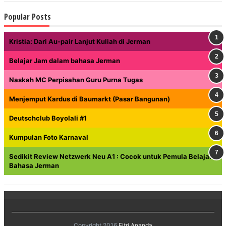
Popular Posts
Kristia: Dari Au-pair Lanjut Kuliah di Jerman
Belajar Jam dalam bahasa Jerman
Naskah MC Perpisahan Guru Purna Tugas
Menjemput Kardus di Baumarkt (Pasar Bangunan)
Deutschclub Boyolali #1
Kumpulan Foto Karnaval
Sedikit Review Netzwerk Neu A1 : Cocok untuk Pemula Belajar
Bahasa Jerman
Copyright 2016
Fitri Ananda