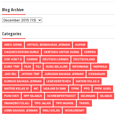
Blog Archive
Categories
AREA SISWA
ARTIKEL BERBAHASA JERMAN
AUPAIR
CAGUR(CATATAN GURU)
CERITAKU UNTUK DUNIA
CERPEN
CGP AGKT 9
DARING
DEUTSCH LERNEN
DEUTSCHLAND
EURO TRIP
FILM
FSJ
GURU BELAJAR
INFORMASI
INSPIRASI
JADI IBU
JATENG TRIP
JURUSAN BAHASA JERMAN
KENANGAN
KURSUS BAHASA JERMAN
LESEVERSTEHEN
MATERI KELAS X
MATERI KELAS XI
MC
NGAJAR DI SMK
OPINI
PPG
PPPK GURU
PUISI HATI
RPP SILABUS
SCHREIBFERTIGKEIT
SELINGAN
SILABUS
SMAN2BOYOLALI
TIPS JALAN
TIPS MUNGIL
TRAVEL
USBN BAHASA JERMAN
WALI KELAS
WORLDREMIT