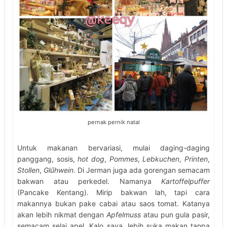
pernak pernik natal
Untuk makanan bervariasi, mulai daging-daging
panggang, sosis,
hot dog
,
Pommes
,
Lebkuchen
,
Printen
,
Stollen
,
Glűhwein
. Di Jerman juga ada gorengan semacam
bakwan atau perkedel. Namanya
Kartoffelpuffer
(Pancake Kentang). Mirip bakwan lah, tapi cara
makannya bukan pake cabai atau saos tomat. Katanya
akan lebih nikmat dengan
Apfelmuss
atau pun gula pasir,
semacam selai apel. Kalo saya, lebih suka makan tanpa