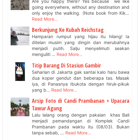
Are you happy there? Yes because we like
going everywhere, without any destination and
only enjoy the walking. (Note book from Kik…
Read More...
Berkunjung Ke Kubah Reichstag
Hamparan rumput yang hijau itu hilang! Ia
ditelan musim yang dingin dan merubahnya
menjadi putih. Salju menyelimuti seakan
menguliti …
Read More...
Titip Barang Di Stasiun Gambir
Seharian di Jakarta gak santai kalo haru bawa
dua koper gendut dan beberapa tas. Masak
iya, di Panasnya Ibukota dengan hiruk-pikuk
yang b…
Read More...
Arsip Foto di Candi Prambanan + Upacara
Tawur Agung
Lalu lalang orang dengan pakaian khas Bali
menjadi pemandangan di Komplek Candi
Prambanan pada waktu itu (08/03). Bukan
tanpa sebab, …
Read More...