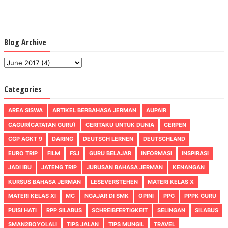
Blog Archive
Categories
AREA SISWA
ARTIKEL BERBAHASA JERMAN
AUPAIR
CAGUR(CATATAN GURU)
CERITAKU UNTUK DUNIA
CERPEN
CGP AGKT 9
DARING
DEUTSCH LERNEN
DEUTSCHLAND
EURO TRIP
FILM
FSJ
GURU BELAJAR
INFORMASI
INSPIRASI
JADI IBU
JATENG TRIP
JURUSAN BAHASA JERMAN
KENANGAN
KURSUS BAHASA JERMAN
LESEVERSTEHEN
MATERI KELAS X
MATERI KELAS XI
MC
NGAJAR DI SMK
OPINI
PPG
PPPK GURU
PUISI HATI
RPP SILABUS
SCHREIBFERTIGKEIT
SELINGAN
SILABUS
SMAN2BOYOLALI
TIPS JALAN
TIPS MUNGIL
TRAVEL