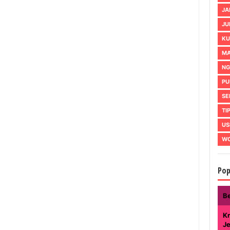
JA
JU
KU
MA
NG
PU
SE
TI
US
WO
Pop
B
Kr
J