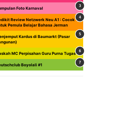
umpulan Foto Karnaval
dikit Review Netzwerk Neu A1 : Cocok
ntuk Pemula Belajar Bahasa Jerman
enjemput Kardus di Baumarkt (Pasar
angunan)
askah MC Perpisahan Guru Purna Tugas
utschclub Boyolali #1