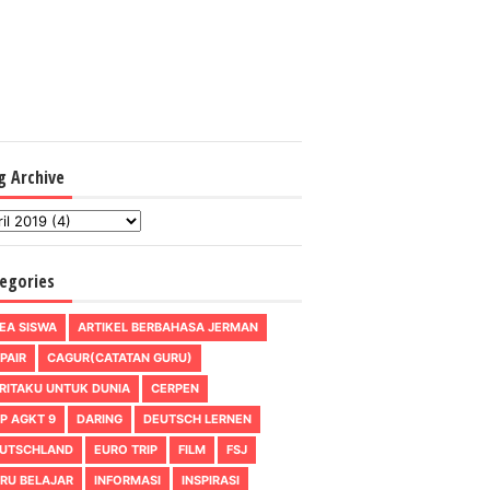
g Archive
egories
EA SISWA
ARTIKEL BERBAHASA JERMAN
PAIR
CAGUR(CATATAN GURU)
RITAKU UNTUK DUNIA
CERPEN
P AGKT 9
DARING
DEUTSCH LERNEN
UTSCHLAND
EURO TRIP
FILM
FSJ
RU BELAJAR
INFORMASI
INSPIRASI