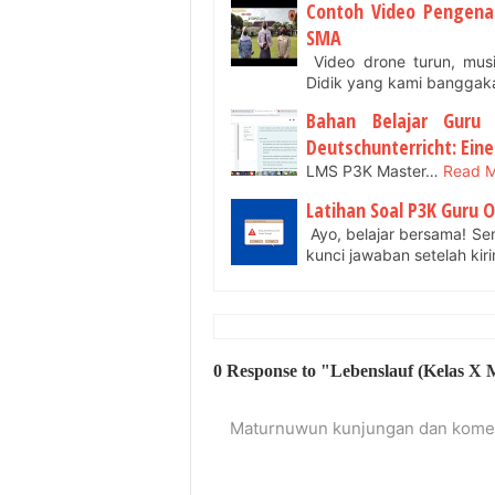
Contoh Video Pengenal
SMA
Video drone turun, musi
Didik yang kami banggakan
Bahan Belajar Guru 
Deutschunterricht: Ein
LMS P3K Master…
Read M
Latihan Soal P3K Guru O
Ayo, belajar bersama! Se
kunci jawaban setelah kir
0 Response to "Lebenslauf (Kelas X 
Maturnuwun kunjungan dan komen