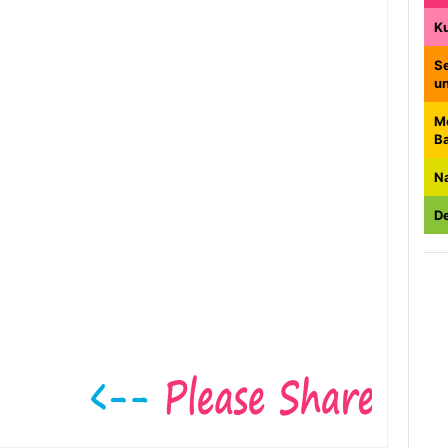
K
Se
u
M
B
N
De