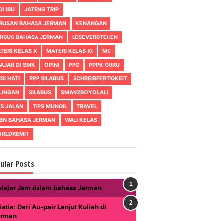
DI IBU
JATENG TRIP
RUSAN BAHASA JERMAN
KENANGAN
RSUS BAHASA JERMAN
LESEVERSTEHEN
TERI KELAS X
MATERI KELAS XI
MC
AJAR DI SMK
OPINI
PPG
PPPK GURU
ISI HATI
RPP SILABUS
SCHREIBFERTIGKEIT
LINGAN
SILABUS
SMAN2BOYOLALI
PS JALAN
TIPS MUNGIL
TRAVEL
BN BAHASA JERMAN
WALI KELAS
RLDREMIT
ular Posts
elajar Jam dalam bahasa Jerman
istia: Dari Au-pair Lanjut Kuliah di
erman