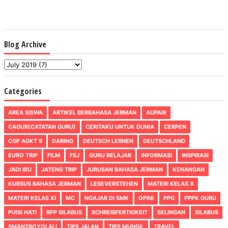
Blog Archive
Categories
AREA SISWA
ARTIKEL BERBAHASA JERMAN
AUPAIR
CAGUR(CATATAN GURU)
CERITAKU UNTUK DUNIA
CERPEN
CGP AGKT 9
DARING
DEUTSCH LERNEN
DEUTSCHLAND
EURO TRIP
FILM
FSJ
GURU BELAJAR
INFORMASI
INSPIRASI
JADI IBU
JATENG TRIP
JURUSAN BAHASA JERMAN
KENANGAN
KURSUS BAHASA JERMAN
LESEVERSTEHEN
MATERI KELAS X
MATERI KELAS XI
MC
NGAJAR DI SMK
OPINI
PPG
PPPK GURU
PUISI HATI
RPP SILABUS
SCHREIBFERTIGKEIT
SELINGAN
SILABUS
SMAN2BOYOLALI
TIPS JALAN
TIPS MUNGIL
TRAVEL