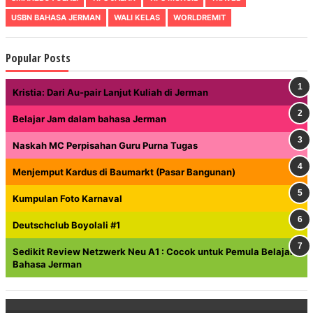
USBN BAHASA JERMAN
WALI KELAS
WORLDREMIT
Popular Posts
Kristia: Dari Au-pair Lanjut Kuliah di Jerman
Belajar Jam dalam bahasa Jerman
Naskah MC Perpisahan Guru Purna Tugas
Menjemput Kardus di Baumarkt (Pasar Bangunan)
Kumpulan Foto Karnaval
Deutschclub Boyolali #1
Sedikit Review Netzwerk Neu A1 : Cocok untuk Pemula Belajar
Bahasa Jerman