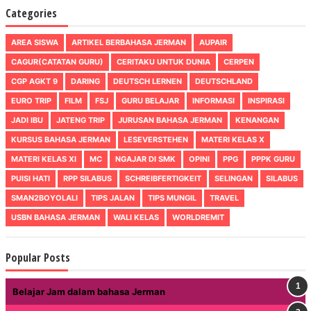
Categories
AREA SISWA
ARTIKEL BERBAHASA JERMAN
AUPAIR
CAGUR(CATATAN GURU)
CERITAKU UNTUK DUNIA
CERPEN
CGP AGKT 9
DARING
DEUTSCH LERNEN
DEUTSCHLAND
EURO TRIP
FILM
FSJ
GURU BELAJAR
INFORMASI
INSPIRASI
JADI IBU
JATENG TRIP
JURUSAN BAHASA JERMAN
KENANGAN
KURSUS BAHASA JERMAN
LESEVERSTEHEN
MATERI KELAS X
MATERI KELAS XI
MC
NGAJAR DI SMK
OPINI
PPG
PPPK GURU
PUISI HATI
RPP SILABUS
SCHREIBFERTIGKEIT
SELINGAN
SILABUS
SMAN2BOYOLALI
TIPS JALAN
TIPS MUNGIL
TRAVEL
USBN BAHASA JERMAN
WALI KELAS
WORLDREMIT
Popular Posts
Belajar Jam dalam bahasa Jerman