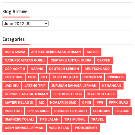
Blog Archive
Categories
AREA SISWA
ARTIKEL BERBAHASA JERMAN
AUPAIR
CAGUR(CATATAN GURU)
CERITAKU UNTUK DUNIA
CERPEN
CGP AGKT 9
DARING
DEUTSCH LERNEN
DEUTSCHLAND
EURO TRIP
FILM
FSJ
GURU BELAJAR
INFORMASI
INSPIRASI
JADI IBU
JATENG TRIP
JURUSAN BAHASA JERMAN
KENANGAN
KURSUS BAHASA JERMAN
LESEVERSTEHEN
MATERI KELAS X
MATERI KELAS XI
MC
NGAJAR DI SMK
OPINI
PPG
PPPK GURU
PUISI HATI
RPP SILABUS
SCHREIBFERTIGKEIT
SELINGAN
SILABUS
SMAN2BOYOLALI
TIPS JALAN
TIPS MUNGIL
TRAVEL
USBN BAHASA JERMAN
WALI KELAS
WORLDREMIT