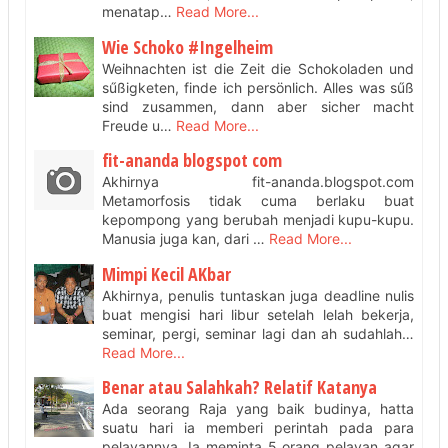
menatap…
Read More...
Wie Schoko #Ingelheim
Weihnachten ist die Zeit die Schokoladen und
sűßigketen, finde ich persönlich. Alles was sűß
sind zusammen, dann aber sicher macht
Freude u…
Read More...
fit-ananda blogspot com
Akhirnya fit-ananda.blogspot.com
Metamorfosis tidak cuma berlaku buat
kepompong yang berubah menjadi kupu-kupu.
Manusia juga kan, dari …
Read More...
Mimpi Kecil AKbar
Akhirnya, penulis tuntaskan juga deadline nulis
buat mengisi hari libur setelah lelah bekerja,
seminar, pergi, seminar lagi dan ah sudahlah…
Read More...
Benar atau Salahkah? Relatif Katanya
Ada seorang Raja yang baik budinya, hatta
suatu hari ia memberi perintah pada para
pelayannya. Ia meminta 5 orang pelayan agar