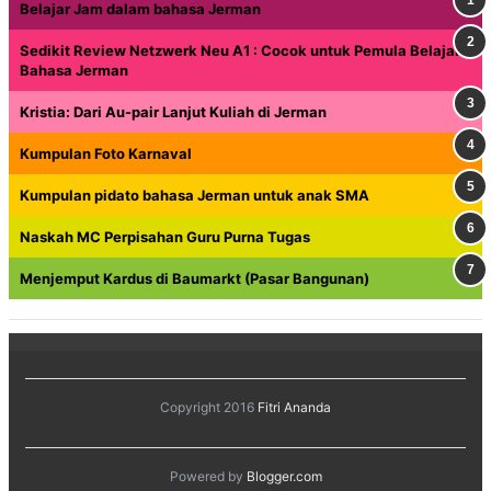
Belajar Jam dalam bahasa Jerman
Sedikit Review Netzwerk Neu A1 : Cocok untuk Pemula Belajar
Bahasa Jerman
Kristia: Dari Au-pair Lanjut Kuliah di Jerman
Kumpulan Foto Karnaval
Kumpulan pidato bahasa Jerman untuk anak SMA
Naskah MC Perpisahan Guru Purna Tugas
Menjemput Kardus di Baumarkt (Pasar Bangunan)
Copyright 2016
Fitri Ananda
Powered by
Blogger.com