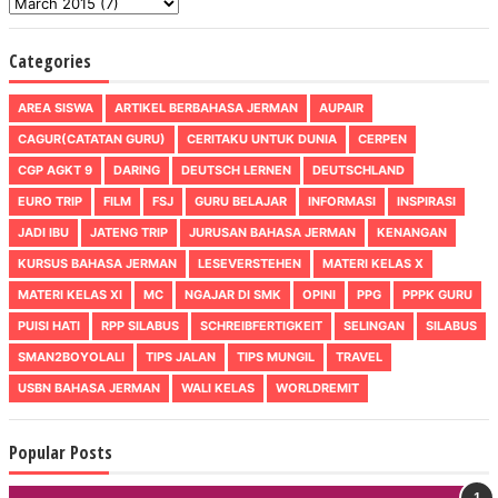
Categories
AREA SISWA
ARTIKEL BERBAHASA JERMAN
AUPAIR
CAGUR(CATATAN GURU)
CERITAKU UNTUK DUNIA
CERPEN
CGP AGKT 9
DARING
DEUTSCH LERNEN
DEUTSCHLAND
EURO TRIP
FILM
FSJ
GURU BELAJAR
INFORMASI
INSPIRASI
JADI IBU
JATENG TRIP
JURUSAN BAHASA JERMAN
KENANGAN
KURSUS BAHASA JERMAN
LESEVERSTEHEN
MATERI KELAS X
MATERI KELAS XI
MC
NGAJAR DI SMK
OPINI
PPG
PPPK GURU
PUISI HATI
RPP SILABUS
SCHREIBFERTIGKEIT
SELINGAN
SILABUS
SMAN2BOYOLALI
TIPS JALAN
TIPS MUNGIL
TRAVEL
USBN BAHASA JERMAN
WALI KELAS
WORLDREMIT
Popular Posts