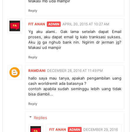
Makasi mb uda mampir
Reply
FIT ANAN
APRIL 20, 2015 AT 10:27 AM
Yg aku alami.. Gak lama setelah dapat Email
proses, aku dapat email lg kalo tranksasi sukses.
Aku jg ga nghub bank nin. Ngirim dr jerman jg?
Makasi ud mampir
Reply
RAMDANI
DECEMBER 28, 2016 AT 11:49 PM
hallo saya mau tanya, apakah pengambilan uang
cash worldremit ada batasnya ?
contoh apabila sudah seminggu lebih uang tidak
bisa diambil...
Reply
Replies
FIT ANAN
DECEMBER 29, 2016