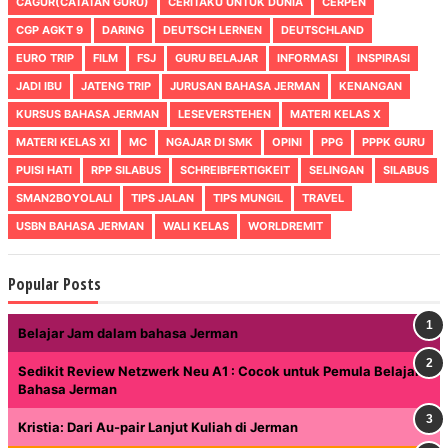
CAGUR(CATATAN GURU)
CERITAKU UNTUK DUNIA
CERPEN
CGP AGKT 9
DARING
DEUTSCH LERNEN
DEUTSCHLAND
EURO TRIP
FILM
FSJ
GURU BELAJAR
INFORMASI
INSPIRASI
JADI IBU
JATENG TRIP
JURUSAN BAHASA JERMAN
KENANGAN
KURSUS BAHASA JERMAN
LESEVERSTEHEN
MATERI KELAS X
MATERI KELAS XI
MC
NGAJAR DI SMK
OPINI
PPG
PPPK GURU
PUISI HATI
RPP SILABUS
SCHREIBFERTIGKEIT
SELINGAN
SILABUS
SMAN2BOYOLALI
TIPS JALAN
TIPS MUNGIL
TRAVEL
USBN BAHASA JERMAN
WALI KELAS
WORLDREMIT
Popular Posts
Belajar Jam dalam bahasa Jerman
Sedikit Review Netzwerk Neu A1 : Cocok untuk Pemula Belajar
Bahasa Jerman
Kristia: Dari Au-pair Lanjut Kuliah di Jerman