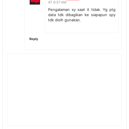
AT 6:37 AM
Pengalaman sy saat it tidak. Yg ptg
data tdk dibagikan ke siapapun spy
tdk dislh gunakan.
Reply