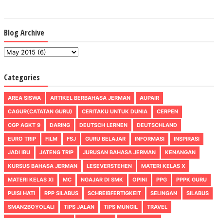
Blog Archive
Categories
AREA SISWA
ARTIKEL BERBAHASA JERMAN
AUPAIR
CAGUR(CATATAN GURU)
CERITAKU UNTUK DUNIA
CERPEN
CGP AGKT 9
DARING
DEUTSCH LERNEN
DEUTSCHLAND
EURO TRIP
FILM
FSJ
GURU BELAJAR
INFORMASI
INSPIRASI
JADI IBU
JATENG TRIP
JURUSAN BAHASA JERMAN
KENANGAN
KURSUS BAHASA JERMAN
LESEVERSTEHEN
MATERI KELAS X
MATERI KELAS XI
MC
NGAJAR DI SMK
OPINI
PPG
PPPK GURU
PUISI HATI
RPP SILABUS
SCHREIBFERTIGKEIT
SELINGAN
SILABUS
SMAN2BOYOLALI
TIPS JALAN
TIPS MUNGIL
TRAVEL