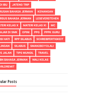
DI IBU
JATENG TRIP
RUSAN BAHASA JERMAN
KENANGAN
RSUS BAHASA JERMAN
LESEVERSTEHEN
TERI KELAS X
MATERI KELAS XI
MC
AJAR DI SMK
OPINI
PPG
PPPK GURU
ISI HATI
RPP SILABUS
SCHREIBFERTIGKEIT
LINGAN
SILABUS
SMAN2BOYOLALI
PS JALAN
TIPS MUNGIL
TRAVEL
BN BAHASA JERMAN
WALI KELAS
RLDREMIT
ular Posts