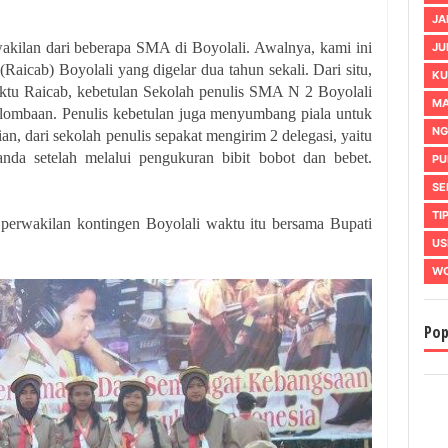
JA
akilan dari beberapa SMA di Boyolali. Awalnya, kami ini
JU
aicab) Boyolali yang digelar dua tahun sekali. Dari situ,
KU
Waktu Raicab, kebetulan Sekolah penulis SMA N 2 Boyolali
MA
lombaan. Penulis kebetulan juga menyumbang piala untuk
NG
n, dari sekolah penulis sepakat mengirim 2 delegasi, yaitu
nda setelah melalui pengukuran bibit bobot dan bebet.
PU
SE
TI
 perwakilan kontingen Boyolali waktu itu bersama Bupati
US
WO
Pop