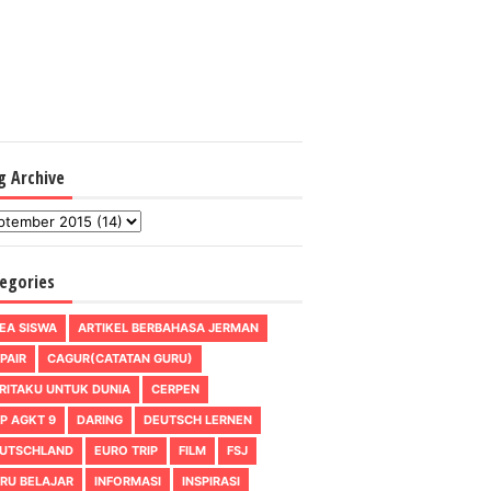
g Archive
egories
EA SISWA
ARTIKEL BERBAHASA JERMAN
PAIR
CAGUR(CATATAN GURU)
RITAKU UNTUK DUNIA
CERPEN
P AGKT 9
DARING
DEUTSCH LERNEN
UTSCHLAND
EURO TRIP
FILM
FSJ
RU BELAJAR
INFORMASI
INSPIRASI