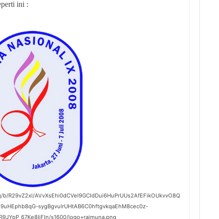
rti ini :
img/b/R29vZ2xl/AVvXsEhi0dCVel9GCIdDui6HuPrUUs2AfEFikOUkvvO8Q
uHEphb8qG-sygBgvulrUHtAB6C0hftgvkqaEhM8cec0z-
9JYpP_67Ke8IjFIn/s1600/logo+raimuna.png