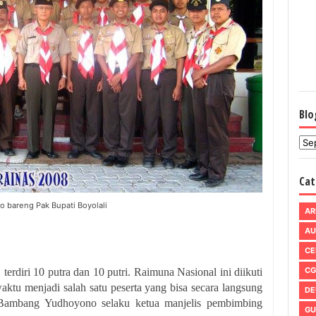
Blo
Cat
o bareng Pak Bupati Boyolali
AR
AU
CE
CG
, terdiri 10 putra dan 10 putri. Raimuna Nasional ini diikuti
aktu menjadi salah satu peserta yang bisa secara langsung
DE
o Bambang Yudhoyono selaku ketua manjelis pembimbing
GU