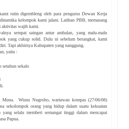
 kami rutin digembleng oleh para pengurus Dewan Kerja
 dinamika kelompok kami jalani. Latihan PBB, memasang
i aktivitas wajib kami.
alnya sempat saingan antar ambalan, yang malu-malu
pok yang cukup solid. Dulu ni sebelum berangkat, kami
ndiri. Tapi akhirnya Kabupaten yang nanggung.
n, yaitu :
n setahun sekalo
i
i
i.
an Muna. Wisnu Nugroho, wartawan kompas (27/06/08)
a sekolompok orang yang hidup dalam suatu kekuatan
n yang selalu memberi semangat tinggi dalam mencapai
asa Papua.