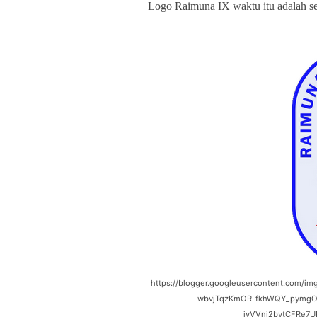
Logo Raimuna IX waktu itu adalah sepe
https://blogger.googleusercontent.com/
wbvjTqzKmOR-fkhWQY_pymgO9
jvVVni2bytCFRe7UR