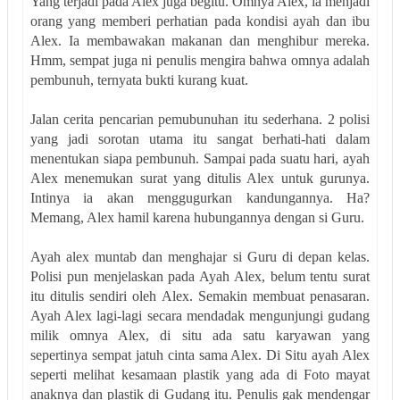
Yang terjadi pada Alex juga begitu. Omnya Alex, ia menjadi
orang yang memberi perhatian pada kondisi ayah dan ibu
Alex. Ia membawakan makanan dan menghibur mereka.
Hmm, sempat juga ni penulis mengira bahwa omnya adalah
pembunuh, ternyata bukti kurang kuat.
Jalan cerita pencarian pemubunuhan itu sederhana. 2 polisi
yang jadi sorotan utama itu sangat berhati-hati dalam
menentukan siapa pembunuh. Sampai pada suatu hari, ayah
Alex menemukan surat yang ditulis Alex untuk gurunya.
Intinya ia akan menggugurkan kandungannya. Ha?
Memang, Alex hamil karena hubungannya dengan si Guru.
Ayah alex muntab dan menghajar si Guru di depan kelas.
Polisi pun menjelaskan pada Ayah Alex, belum tentu surat
itu ditulis sendiri oleh Alex. Semakin membuat penasaran.
Ayah Alex lagi-lagi secara mendadak mengunjungi gudang
milik omnya Alex, di situ ada satu karyawan yang
sepertinya sempat jatuh cinta sama Alex. Di Situ ayah Alex
seperti melihat kesamaan plastik yang ada di Foto mayat
anaknya dan plastik di Gudang itu. Penulis gak mendengar