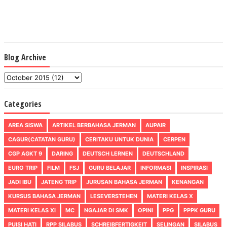
Blog Archive
Categories
AREA SISWA
ARTIKEL BERBAHASA JERMAN
AUPAIR
CAGUR(CATATAN GURU)
CERITAKU UNTUK DUNIA
CERPEN
CGP AGKT 9
DARING
DEUTSCH LERNEN
DEUTSCHLAND
EURO TRIP
FILM
FSJ
GURU BELAJAR
INFORMASI
INSPIRASI
JADI IBU
JATENG TRIP
JURUSAN BAHASA JERMAN
KENANGAN
KURSUS BAHASA JERMAN
LESEVERSTEHEN
MATERI KELAS X
MATERI KELAS XI
MC
NGAJAR DI SMK
OPINI
PPG
PPPK GURU
PUISI HATI
RPP SILABUS
SCHREIBFERTIGKEIT
SELINGAN
SILABUS