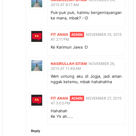
2015 AT 8:17 AM
Puk-puk puk, hatimu bergentayangan
ke mana, mbak? :-D
FIT ANAN
NOVEMBER 25, 2015
AT 2:11 PM
Ke Karimun Jawa :D
NASIRULLAH SITAM
NOVEMBER 26,
2015 AT 11:49 AM
Weh untung aku di Jogja, jadi aman
nggak ketemu, mbak hahahahha
FIT ANAN
NOVEMBER 27, 2015
AT 5:03 PM
Hahahah
Ke Yk ah.....
Reply