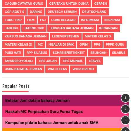
CAGUR(CATATAN GURU)
CERITAKU UNTUK DUNIA
CERPEN
CGP AGKT 9
DARING
DEUTSCH LERNEN
DEUTSCHLAND
EURO TRIP
FILM
FSJ
GURU BELAJAR
INFORMASI
INSPIRASI
JADI IBU
JATENG TRIP
JURUSAN BAHASA JERMAN
KENANGAN
KURSUS BAHASA JERMAN
LESEVERSTEHEN
MATERI KELAS X
MATERI KELAS XI
MC
NGAJAR DI SMK
OPINI
PPG
PPPK GURU
PUISI HATI
RPP SILABUS
SCHREIBFERTIGKEIT
SELINGAN
SILABUS
SMAN2BOYOLALI
TIPS JALAN
TIPS MUNGIL
TRAVEL
USBN BAHASA JERMAN
WALI KELAS
WORLDREMIT
Popular Posts
Belajar Jam dalam bahasa Jerman
Naskah MC Perpisahan Guru Purna Tugas
Kumpulan pidato bahasa Jerman untuk anak SMA