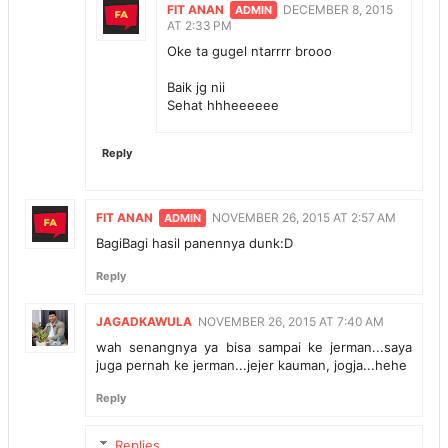
FIT ANAN
DECEMBER 8, 2015
AT 2:33 PM
Oke ta gugel ntarrrr brooo
Baik jg nii
Sehat hhheeeeee
Reply
FIT ANAN
NOVEMBER 26, 2015 AT 2:57 AM
BagiBagi hasil panennya dunk:D
Reply
JAGADKAWULA
NOVEMBER 26, 2015 AT 7:40 AM
wah senangnya ya bisa sampai ke jerman...saya
juga pernah ke jerman...jejer kauman, jogja...hehe
Reply
Replies