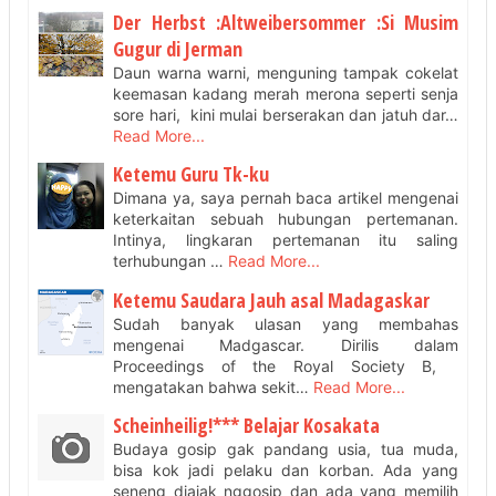
Der Herbst :Altweibersommer :Si Musim
Gugur di Jerman
Daun warna warni, menguning tampak cokelat
keemasan kadang merah merona seperti senja
sore hari, kini mulai berserakan dan jatuh dar…
Read More...
Ketemu Guru Tk-ku
Dimana ya, saya pernah baca artikel mengenai
keterkaitan sebuah hubungan pertemanan.
Intinya, lingkaran pertemanan itu saling
terhubungan …
Read More...
Ketemu Saudara Jauh asal Madagaskar
Sudah banyak ulasan yang membahas
mengenai Madgascar. Dirilis dalam
Proceedings of the Royal Society B,
mengatakan bahwa sekit…
Read More...
Scheinheilig!*** Belajar Kosakata
Budaya gosip gak pandang usia, tua muda,
bisa kok jadi pelaku dan korban. Ada yang
seneng diajak nggosip dan ada yang memilih