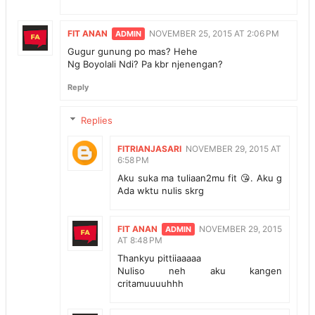
FIT ANAN
NOVEMBER 25, 2015 AT 2:06 PM
Gugur gunung po mas? Hehe
Ng Boyolali Ndi? Pa kbr njenengan?
Reply
Replies
FITRIANJASARI
NOVEMBER 29, 2015 AT
6:58 PM
Aku suka ma tuliaan2mu fit 😘. Aku g
Ada wktu nulis skrg
FIT ANAN
NOVEMBER 29, 2015
AT 8:48 PM
Thankyu pittiiaaaaa
Nuliso neh aku kangen
critamuuuuhhh