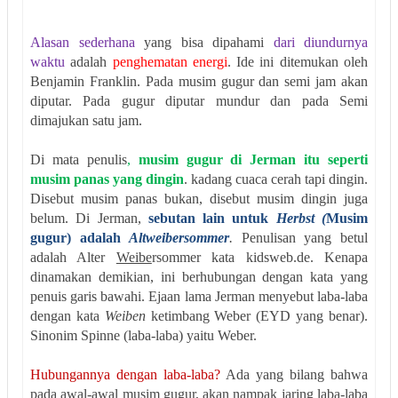
Alasan sederhana
yang bisa dipahami
dari diundurnya
waktu
adalah
penghematan energi
. Ide ini ditemukan oleh
Benjamin Franklin. Pada musim gugur dan semi jam akan
diputar. Pada gugur diputar mundur dan pada Semi
dimajukan satu jam.
Di mata penulis
,
musim gugur di Jerman itu seperti
musim panas yang dingin
. kadang cuaca cerah tapi dingin.
Disebut musim panas bukan, disebut musim dingin juga
belum. Di Jerman,
sebutan lain untuk
Herbst (
Musim
gugur) adalah
Altweibersommer
.
Penulisan yang betul
adalah Alter
Weibe
rsommer kata kidsweb.de. Kenapa
dinamakan demikian, ini berhubungan dengan kata yang
penuis garis bawahi. Ejaan lama Jerman menyebut laba-laba
dengan kata
Weiben
ketimbang Weber (EYD yang benar).
Sinonim Spinne (laba-laba) yaitu Weber.
Hubungannya dengan laba-laba?
Ada yang bilang bahwa
pada awal-awal musim gugur, akan nampak jaring laba-laba