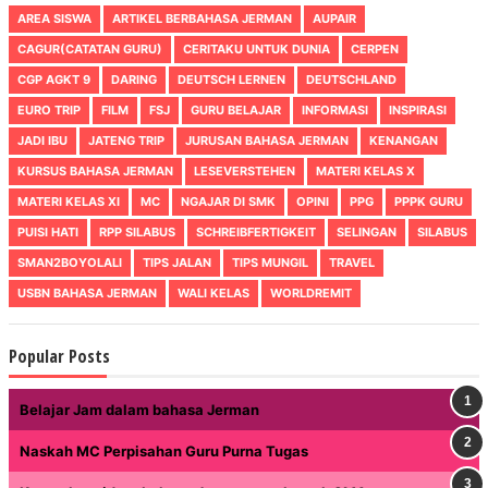
AREA SISWA
ARTIKEL BERBAHASA JERMAN
AUPAIR
CAGUR(CATATAN GURU)
CERITAKU UNTUK DUNIA
CERPEN
CGP AGKT 9
DARING
DEUTSCH LERNEN
DEUTSCHLAND
EURO TRIP
FILM
FSJ
GURU BELAJAR
INFORMASI
INSPIRASI
JADI IBU
JATENG TRIP
JURUSAN BAHASA JERMAN
KENANGAN
KURSUS BAHASA JERMAN
LESEVERSTEHEN
MATERI KELAS X
MATERI KELAS XI
MC
NGAJAR DI SMK
OPINI
PPG
PPPK GURU
PUISI HATI
RPP SILABUS
SCHREIBFERTIGKEIT
SELINGAN
SILABUS
SMAN2BOYOLALI
TIPS JALAN
TIPS MUNGIL
TRAVEL
USBN BAHASA JERMAN
WALI KELAS
WORLDREMIT
Popular Posts
Belajar Jam dalam bahasa Jerman
Naskah MC Perpisahan Guru Purna Tugas