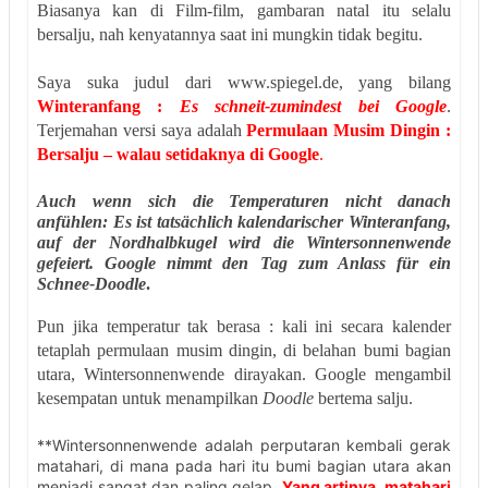
Biasanya kan di Film-film, gambaran natal itu selalu
bersalju, nah kenyatannya saat ini mungkin tidak begitu.
Saya suka judul dari www.spiegel.de, yang bilang
Winteranfang :
Es schneit-zumindest bei Google
.
Terjemahan versi saya adalah
Permulaan Musim Dingin :
Bersalju – walau setidaknya di Google
.
Auch wenn sich die Temperaturen nicht danach
anfühlen: Es ist tatsächlich kalendarischer Winteranfang,
auf der Nordhalbkugel wird die Wintersonnenwende
gefeiert. Google nimmt den Tag zum Anlass für ein
Schnee-Doodle
.
Pun jika temperatur tak berasa : kali ini secara kalender
tetaplah permulaan musim dingin, di belahan bumi bagian
utara, Wintersonnenwende dirayakan. Google mengambil
kesempatan untuk menampilkan
Doodle
bertema salju.
**Wintersonnenwende adalah perputaran kembali gerak
matahari, di mana pada hari itu bumi bagian utara akan
menjadi sangat dan paling gelap.
Yang artinya, matahari