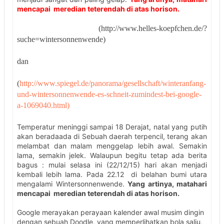
mencapai meredian teterendah di atas horison.
(http://www.helles-koepfchen.de/?
suche=wintersonnenwende)
dan
(
http://www.spiegel.de/panorama/gesellschaft/winteranfang-
und-wintersonnenwende-es-schneit-zumindest-bei-google-
a-1069040.html)
Temperatur meninggi sampai 18 Derajat, natal yang putih
akan beradaada di Sebuah daerah terpencil, terang akan
melambat dan malam menggelap lebih awal. Semakin
lama, semakin jelek. Walaupun begitu tetap ada berita
bagus : mulai selasa ini (22/12/15) hari akan menjadi
kembali lebih lama. Pada 22.12 di belahan bumi utara
mengalami Wintersonnenwende.
Yang artinya, matahari
mencapai meredian teterendah di atas horison.
Google merayakan perayaan kalender awal musim dingin
dengan sebuah Doodle, yang memperlihatkan bola salju,