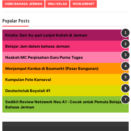
USBN BAHASA JERMAN
WALI KELAS
WORLDREMIT
Popular Posts
Kristia: Dari Au-pair Lanjut Kuliah di Jerman
Belajar Jam dalam bahasa Jerman
Naskah MC Perpisahan Guru Purna Tugas
Menjemput Kardus di Baumarkt (Pasar Bangunan)
Kumpulan Foto Karnaval
Deutschclub Boyolali #1
Sedikit Review Netzwerk Neu A1 : Cocok untuk Pemula Belajar
Bahasa Jerman