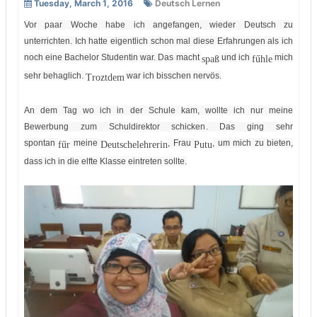
Tuesday, March 1, 2016
Deutsch Lernen
Vor paar Woche habe ich angefangen, wieder Deutsch zu
unterrichten. Ich hatte eigentlich schon mal diese Erfahrungen als ich
noch eine Bachelor Studentin war. Das macht
und ich
mich
spaß
fűhle
sehr behaglich.
war ich bisschen nervös.
Troztdem
An dem Tag wo ich in der Schule kam, wollte ich nur meine
Bewerbung zum Schuldirektor schicken. Das ging sehr
spontan
meine
, Frau
,
um mich zu bieten,
fűr
Deutschelehrerin
Putu
dass ich in die elfte Klasse eintreten sollte.