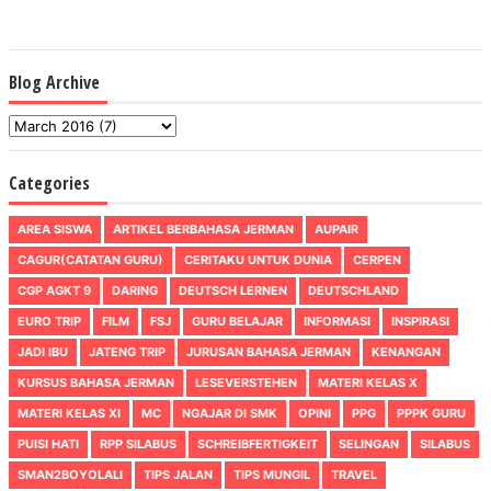
Blog Archive
Categories
AREA SISWA
ARTIKEL BERBAHASA JERMAN
AUPAIR
CAGUR(CATATAN GURU)
CERITAKU UNTUK DUNIA
CERPEN
CGP AGKT 9
DARING
DEUTSCH LERNEN
DEUTSCHLAND
EURO TRIP
FILM
FSJ
GURU BELAJAR
INFORMASI
INSPIRASI
JADI IBU
JATENG TRIP
JURUSAN BAHASA JERMAN
KENANGAN
KURSUS BAHASA JERMAN
LESEVERSTEHEN
MATERI KELAS X
MATERI KELAS XI
MC
NGAJAR DI SMK
OPINI
PPG
PPPK GURU
PUISI HATI
RPP SILABUS
SCHREIBFERTIGKEIT
SELINGAN
SILABUS
SMAN2BOYOLALI
TIPS JALAN
TIPS MUNGIL
TRAVEL