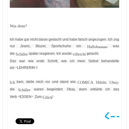
Was denn?
Ich habe gar nicht daran gedacht und habe falsch angezogen. Ich zog
nur Jeans, Blazer, Sportschuhe ein.
, was
Hallohaaaaa
die
später reagieren. Ich wurde
gelacht.
Schűler
villeicht
Das war wie erste Schritt, wie ich mein Selbst behandelte
als
LEHRERIN
/
“
”
kam, stelle mich vor und stand wie
,
Ich
COMICA.
Hihihi.
Uhuy
die
waren begeistert. Okay, dann erklärte ich das
Schűler
Verb
ESSEN
. Zum
!
“
”
Glűck