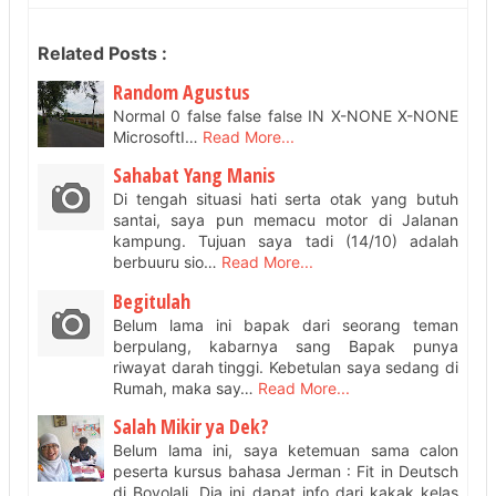
Related Posts :
Random Agustus
Normal 0 false false false IN X-NONE X-NONE
MicrosoftI…
Read More...
Sahabat Yang Manis
Di tengah situasi hati serta otak yang butuh
santai, saya pun memacu motor di Jalanan
kampung. Tujuan saya tadi (14/10) adalah
berbuuru sio…
Read More...
Begitulah
Belum lama ini bapak dari seorang teman
berpulang, kabarnya sang Bapak punya
riwayat darah tinggi. Kebetulan saya sedang di
Rumah, maka say…
Read More...
Salah Mikir ya Dek?
Belum lama ini, saya ketemuan sama calon
peserta kursus bahasa Jerman : Fit in Deutsch
di Boyolali. Dia ini dapat info dari kakak kelas