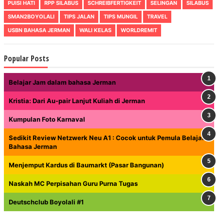
PUISI HATI
RPP SILABUS
SCHREIBFERTIGKEIT
SELINGAN
SILABUS
SMAN2BOYOLALI
TIPS JALAN
TIPS MUNGIL
TRAVEL
USBN BAHASA JERMAN
WALI KELAS
WORLDREMIT
Popular Posts
Belajar Jam dalam bahasa Jerman
Kristia: Dari Au-pair Lanjut Kuliah di Jerman
Kumpulan Foto Karnaval
Sedikit Review Netzwerk Neu A1 : Cocok untuk Pemula Belajar
Bahasa Jerman
Menjemput Kardus di Baumarkt (Pasar Bangunan)
Naskah MC Perpisahan Guru Purna Tugas
Deutschclub Boyolali #1