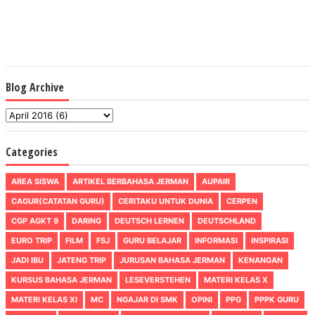
Blog Archive
Categories
AREA SISWA
ARTIKEL BERBAHASA JERMAN
AUPAIR
CAGUR(CATATAN GURU)
CERITAKU UNTUK DUNIA
CERPEN
CGP AGKT 9
DARING
DEUTSCH LERNEN
DEUTSCHLAND
EURO TRIP
FILM
FSJ
GURU BELAJAR
INFORMASI
INSPIRASI
JADI IBU
JATENG TRIP
JURUSAN BAHASA JERMAN
KENANGAN
KURSUS BAHASA JERMAN
LESEVERSTEHEN
MATERI KELAS X
MATERI KELAS XI
MC
NGAJAR DI SMK
OPINI
PPG
PPPK GURU