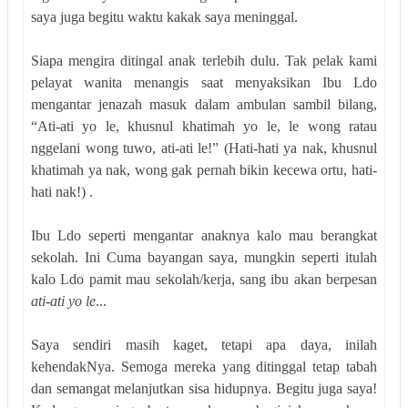
saya juga begitu waktu kakak saya meninggal.
Siapa mengira ditingal anak terlebih dulu. Tak pelak kami
pelayat wanita menangis saat menyaksikan Ibu Ldo
mengantar jenazah masuk dalam ambulan sambil bilang,
“Ati-ati yo le, khusnul khatimah yo le, le wong ratau
nggelani wong tuwo, ati-ati le!” (Hati-hati ya nak, khusnul
khatimah ya nak, wong gak pernah bikin kecewa ortu, hati-
hati nak!) .
Ibu Ldo seperti mengantar anaknya kalo mau berangkat
sekolah. Ini Cuma bayangan saya, mungkin seperti itulah
kalo Ldo pamit mau sekolah/kerja, sang ibu akan berpesan
ati-ati yo le
...
Saya sendiri masih kaget, tetapi apa daya, inilah
kehendakNya. Semoga mereka yang ditinggal tetap tabah
dan semangat melanjutkan sisa hidupnya. Begitu juga saya!