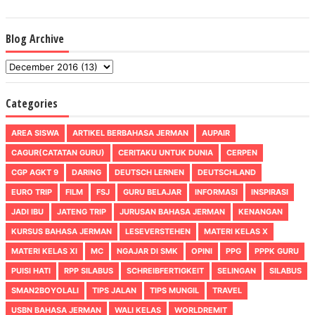
Blog Archive
Categories
AREA SISWA
ARTIKEL BERBAHASA JERMAN
AUPAIR
CAGUR(CATATAN GURU)
CERITAKU UNTUK DUNIA
CERPEN
CGP AGKT 9
DARING
DEUTSCH LERNEN
DEUTSCHLAND
EURO TRIP
FILM
FSJ
GURU BELAJAR
INFORMASI
INSPIRASI
JADI IBU
JATENG TRIP
JURUSAN BAHASA JERMAN
KENANGAN
KURSUS BAHASA JERMAN
LESEVERSTEHEN
MATERI KELAS X
MATERI KELAS XI
MC
NGAJAR DI SMK
OPINI
PPG
PPPK GURU
PUISI HATI
RPP SILABUS
SCHREIBFERTIGKEIT
SELINGAN
SILABUS
SMAN2BOYOLALI
TIPS JALAN
TIPS MUNGIL
TRAVEL
USBN BAHASA JERMAN
WALI KELAS
WORLDREMIT