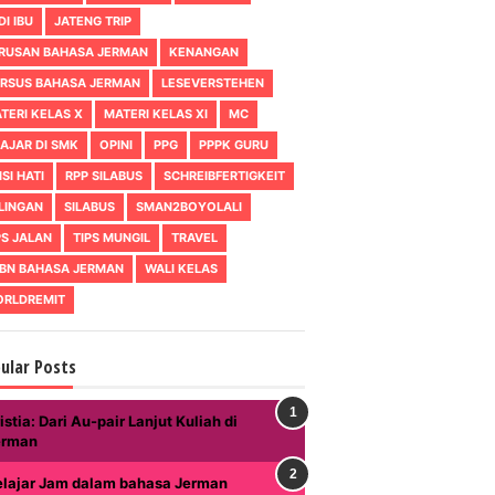
DI IBU
JATENG TRIP
RUSAN BAHASA JERMAN
KENANGAN
RSUS BAHASA JERMAN
LESEVERSTEHEN
TERI KELAS X
MATERI KELAS XI
MC
AJAR DI SMK
OPINI
PPG
PPPK GURU
ISI HATI
RPP SILABUS
SCHREIBFERTIGKEIT
LINGAN
SILABUS
SMAN2BOYOLALI
PS JALAN
TIPS MUNGIL
TRAVEL
BN BAHASA JERMAN
WALI KELAS
RLDREMIT
ular Posts
istia: Dari Au-pair Lanjut Kuliah di
erman
elajar Jam dalam bahasa Jerman