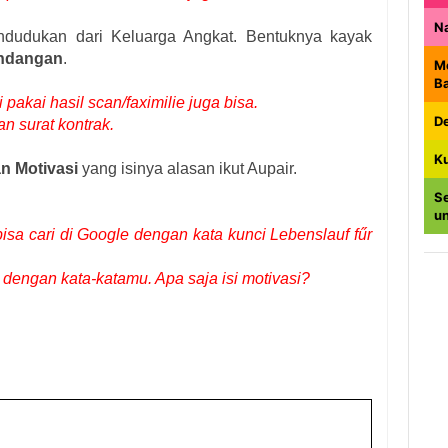
N
ndudukan dari Keluarga Angkat. Bentuknya kayak
 undangan
.
M
B
 pakai hasil scan/faximilie juga bisa.
De
n surat kontrak.
K
n Motivasi
yang isinya alasan ikut Aupair.
Se
u
isa cari di Google dengan kata kunci Lebenslauf fűr
 dengan kata-katamu. Apa saja isi motivasi?