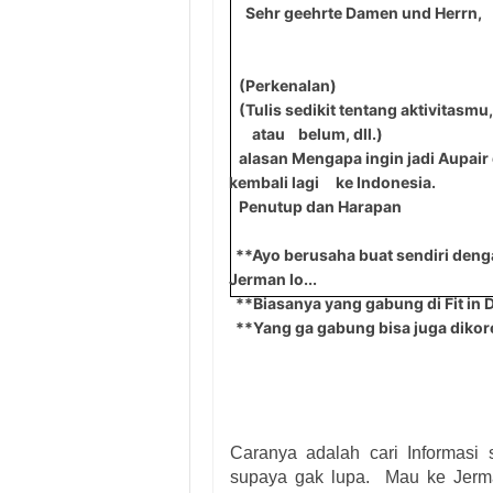
Sehr geehrte Damen und Herrn,
(Perkenalan)
(Tulis sedikit tentang aktivitasmu,
atau belum, dll.)
alasan Mengapa ingin jadi Aupair
kembali lagi ke Indonesia.
Penutup dan Harapan
**Ayo berusaha buat sendiri denga
Jerman lo...
**Biasanya yang gabung di Fit in D
**Yang ga gabung bisa juga dikorek
Caranya adalah cari Informasi
supaya gak lupa. Mau ke Jerma