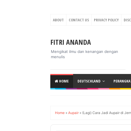
ABOUT
CONTACT US
PRIVACY POLICY
DIS
FITRI ANANDA
Mengikat ilmu dan kenangan dengan
menulis
HOME
DEUTSCHLAND
PERANGKAT
Home
»
Aupair
»
(Lagi) Cara Jadi Aupair di Je