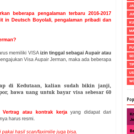
JA
sarkan beberapa pengalaman terbaru 2016-2017
JU
it in Deutsch Boyolali, pengalaman pribadi dan
KU
MA
NG
Jerman?
PU
arus memiliki VISA
izin tinggal sebagai Aupair atau
SE
engajukan Visa Aupair Jerman, maka ada beberapa
TI
US
WO
p di Kedutaan, kalian sudah bikin janji,
por, bawa uang untuk bayar visa sebesar 60
Pop
i
Vertrag atau kontrak kerja
yang didapat dari
Kr
nya harus resmi.
J
B
 pakai hasil scan/faximilie juga bisa.