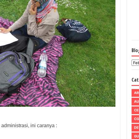
Blo
Cat
AR
AU
CE
CG
administrasi, ini caranya :
DE
GU