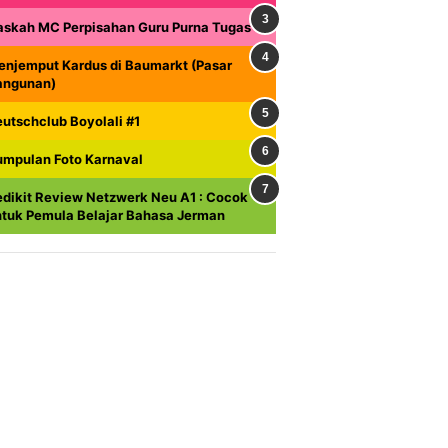
askah MC Perpisahan Guru Purna Tugas
enjemput Kardus di Baumarkt (Pasar
angunan)
utschclub Boyolali #1
umpulan Foto Karnaval
dikit Review Netzwerk Neu A1 : Cocok
ntuk Pemula Belajar Bahasa Jerman