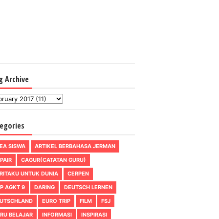
g Archive
egories
EA SISWA
ARTIKEL BERBAHASA JERMAN
PAIR
CAGUR(CATATAN GURU)
RITAKU UNTUK DUNIA
CERPEN
P AGKT 9
DARING
DEUTSCH LERNEN
UTSCHLAND
EURO TRIP
FILM
FSJ
RU BELAJAR
INFORMASI
INSPIRASI