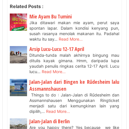
Related Posts :
Mie Ayam Bu Tumini
Jika ditawari makan mie ayam, perut saya
spontan lapar. Dalam kondisi kenyang pun,
susah rasanya menolak makanan itu. Padahal
waktu itu say…
Read More...
Arsip Lucu-Lucu 12-17 April
Ditunda-tunda malah akhirnya bingung mau
ditulis kayak gimana. Hmm, daripada lupa
yaudah penulis ringkas cerita 12-17 April. Lucu
lucu…
Read More...
Jalan-Jalan dari Bingen ke Rűdesheim lalu
Assmannshausen
Things to do : Jalan-Jalan di Rűdesheim dan
Assmannshausen Menggunakan Ringticket
menjadi satu dari kemungkinan lain yang
dipilih,…
Read More...
Jalan-Jalan di Berlin
Are you happy there? Yes because we like