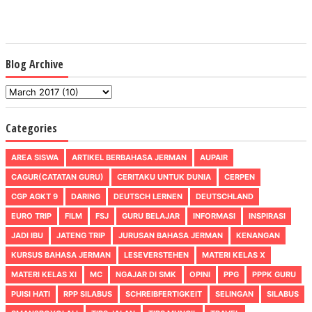
Blog Archive
Categories
AREA SISWA
ARTIKEL BERBAHASA JERMAN
AUPAIR
CAGUR(CATATAN GURU)
CERITAKU UNTUK DUNIA
CERPEN
CGP AGKT 9
DARING
DEUTSCH LERNEN
DEUTSCHLAND
EURO TRIP
FILM
FSJ
GURU BELAJAR
INFORMASI
INSPIRASI
JADI IBU
JATENG TRIP
JURUSAN BAHASA JERMAN
KENANGAN
KURSUS BAHASA JERMAN
LESEVERSTEHEN
MATERI KELAS X
MATERI KELAS XI
MC
NGAJAR DI SMK
OPINI
PPG
PPPK GURU
PUISI HATI
RPP SILABUS
SCHREIBFERTIGKEIT
SELINGAN
SILABUS