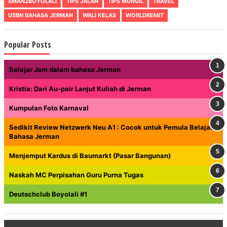
SMAN2BOYOLALI
TIPS JALAN
TIPS MUNGIL
TRAVEL
USBN BAHASA JERMAN
WALI KELAS
WORLDREMIT
Popular Posts
Belajar Jam dalam bahasa Jerman
Kristia: Dari Au-pair Lanjut Kuliah di Jerman
Kumpulan Foto Karnaval
Sedikit Review Netzwerk Neu A1 : Cocok untuk Pemula Belajar
Bahasa Jerman
Menjemput Kardus di Baumarkt (Pasar Bangunan)
Naskah MC Perpisahan Guru Purna Tugas
Deutschclub Boyolali #1