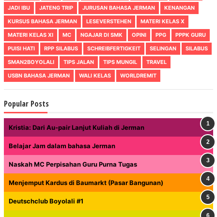
JADI IBU
JATENG TRIP
JURUSAN BAHASA JERMAN
KENANGAN
KURSUS BAHASA JERMAN
LESEVERSTEHEN
MATERI KELAS X
MATERI KELAS XI
MC
NGAJAR DI SMK
OPINI
PPG
PPPK GURU
PUISI HATI
RPP SILABUS
SCHREIBFERTIGKEIT
SELINGAN
SILABUS
SMAN2BOYOLALI
TIPS JALAN
TIPS MUNGIL
TRAVEL
USBN BAHASA JERMAN
WALI KELAS
WORLDREMIT
Popular Posts
Kristia: Dari Au-pair Lanjut Kuliah di Jerman
Belajar Jam dalam bahasa Jerman
Naskah MC Perpisahan Guru Purna Tugas
Menjemput Kardus di Baumarkt (Pasar Bangunan)
Deutschclub Boyolali #1