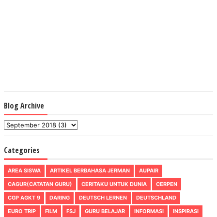
Blog Archive
Categories
AREA SISWA
ARTIKEL BERBAHASA JERMAN
AUPAIR
CAGUR(CATATAN GURU)
CERITAKU UNTUK DUNIA
CERPEN
CGP AGKT 9
DARING
DEUTSCH LERNEN
DEUTSCHLAND
EURO TRIP
FILM
FSJ
GURU BELAJAR
INFORMASI
INSPIRASI