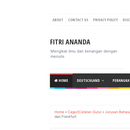
ABOUT
CONTACT US
PRIVACY POLICY
DIS
FITRI ANANDA
Mengikat ilmu dan kenangan dengan
menulis
HOME
DEUTSCHLAND
PERANGKAT
Home
»
Cagur(Catatan Guru)
»
Jurusan Bahas
dan Frankfurt