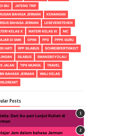
DI IBU
JATENG TRIP
RUSAN BAHASA JERMAN
KENANGAN
RSUS BAHASA JERMAN
LESEVERSTEHEN
TERI KELAS X
MATERI KELAS XI
MC
AJAR DI SMK
OPINI
PPG
PPPK GURU
ISI HATI
RPP SILABUS
SCHREIBFERTIGKEIT
LINGAN
SILABUS
SMAN2BOYOLALI
PS JALAN
TIPS MUNGIL
TRAVEL
BN BAHASA JERMAN
WALI KELAS
RLDREMIT
ular Posts
istia: Dari Au-pair Lanjut Kuliah di
erman
elajar Jam dalam bahasa Jerman