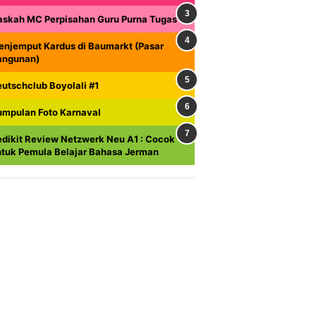
askah MC Perpisahan Guru Purna Tugas
enjemput Kardus di Baumarkt (Pasar
angunan)
utschclub Boyolali #1
umpulan Foto Karnaval
dikit Review Netzwerk Neu A1 : Cocok
ntuk Pemula Belajar Bahasa Jerman