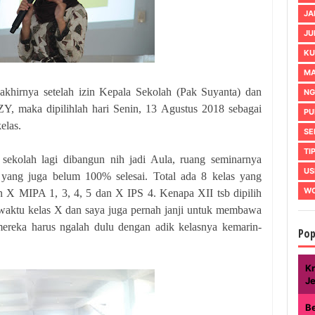
JA
JU
KU
MA
khirnya setelah izin Kepala Sekolah (Pak Suyanta) dan
NG
, maka dipilihlah hari Senin, 13 Agustus 2018 sebagai
PU
elas.
SE
TI
sekolah lagi dibangun nih jadi Aula, ruang seminarnya
US
 yang juga belum 100% selesai. Total ada 8 kelas yang
WO
an X MIPA 1, 3, 4, 5 dan X IPS 4. Kenapa XII tsb dipilih
waktu kelas X dan saya juga pernah janji untuk membawa
ereka harus ngalah dulu dengan adik kelasnya kemarin-
Pop
Kr
J
B