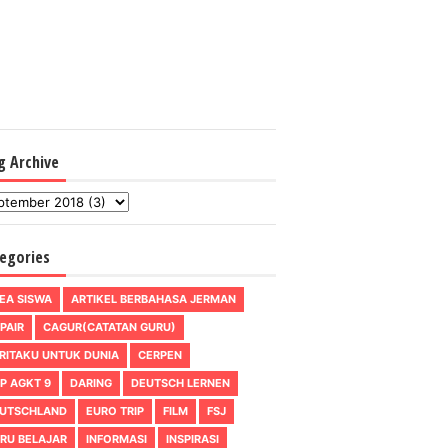
g Archive
egories
EA SISWA
ARTIKEL BERBAHASA JERMAN
PAIR
CAGUR(CATATAN GURU)
RITAKU UNTUK DUNIA
CERPEN
P AGKT 9
DARING
DEUTSCH LERNEN
UTSCHLAND
EURO TRIP
FILM
FSJ
RU BELAJAR
INFORMASI
INSPIRASI