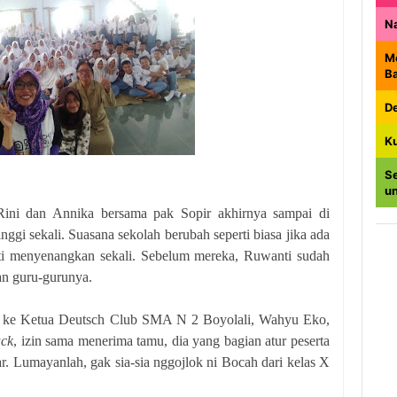
N
M
B
De
K
Se
u
 Rini dan Annika bersama pak Sopir akhirnya sampai di
ggi sekali. Suasana sekolah berubah seperti biasa jika ada
ti menyenangkan sekali. Sebelum mereka, Ruwanti sudah
an guru-gurunya.
n ke Ketua Deutsch Club SMA N 2 Boyolali, Wahyu Eko,
ack
, izin sama menerima tamu, dia yang bagian atur peserta
ar. Lumayanlah, gak sia-sia nggojlok ni Bocah dari kelas X