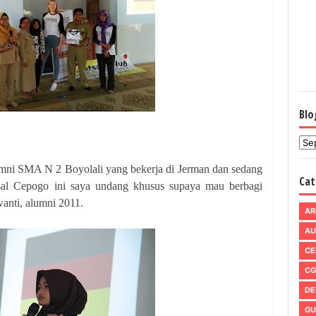
Blo
umni SMA N 2 Boyolali yang bekerja di Jerman dan sedang
Cat
sal Cepogo ini saya undang khusus supaya mau berbagi
nti, alumni 2011.
AR
AU
CE
CG
DE
GU