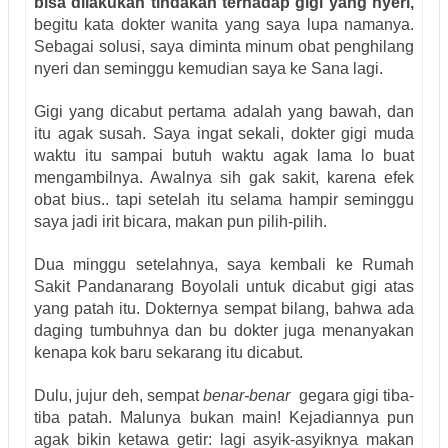
bisa dilakukan tindakan terhadap gigi yang nyeri,
begitu kata dokter wanita yang saya lupa namanya.
Sebagai solusi, saya diminta minum obat penghilang
nyeri dan seminggu kemudian saya ke Sana lagi.
Gigi yang dicabut pertama adalah yang bawah, dan
itu agak susah. Saya ingat sekali, dokter gigi muda
waktu itu sampai butuh waktu agak lama lo buat
mengambilnya. Awalnya sih gak sakit, karena efek
obat bius.. tapi setelah itu selama hampir seminggu
saya jadi irit bicara, makan pun pilih-pilih.
Dua minggu setelahnya, saya kembali ke Rumah
Sakit Pandanarang Boyolali untuk dicabut gigi atas
yang patah itu. Dokternya sempat bilang, bahwa ada
daging tumbuhnya dan bu dokter juga menanyakan
kenapa kok baru sekarang itu dicabut.
Dulu, jujur deh, sempat
benar-benar
gegara gigi tiba-
tiba patah. Malunya bukan main! Kejadiannya pun
agak bikin ketawa getir: lagi asyik-asyiknya makan