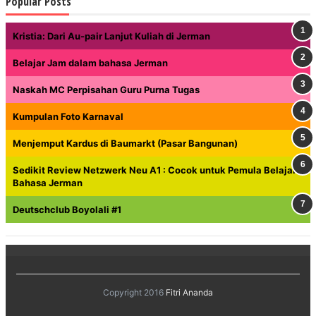
Popular Posts
Kristia: Dari Au-pair Lanjut Kuliah di Jerman
Belajar Jam dalam bahasa Jerman
Naskah MC Perpisahan Guru Purna Tugas
Kumpulan Foto Karnaval
Menjemput Kardus di Baumarkt (Pasar Bangunan)
Sedikit Review Netzwerk Neu A1 : Cocok untuk Pemula Belajar
Bahasa Jerman
Deutschclub Boyolali #1
Copyright 2016
Fitri Ananda