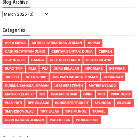
Blog Archive
Categories
AREA SISWA
ARTIKEL BERBAHASA JERMAN
AUPAIR
CAGUR(CATATAN GURU)
CERITAKU UNTUK DUNIA
CERPEN
CGP AGKT 9
DARING
DEUTSCH LERNEN
DEUTSCHLAND
EURO TRIP
FILM
FSJ
GURU BELAJAR
INFORMASI
INSPIRASI
JADI IBU
JATENG TRIP
JURUSAN BAHASA JERMAN
KENANGAN
KURSUS BAHASA JERMAN
LESEVERSTEHEN
MATERI KELAS X
MATERI KELAS XI
MC
NGAJAR DI SMK
OPINI
PPG
PPPK GURU
PUISI HATI
RPP SILABUS
SCHREIBFERTIGKEIT
SELINGAN
SILABUS
SMAN2BOYOLALI
TIPS JALAN
TIPS MUNGIL
TRAVEL
USBN BAHASA JERMAN
WALI KELAS
WORLDREMIT