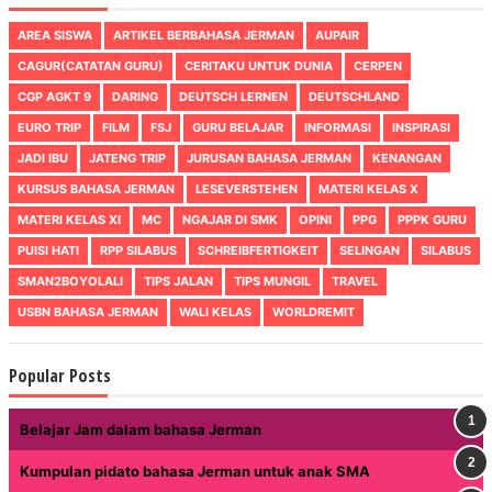
AREA SISWA
ARTIKEL BERBAHASA JERMAN
AUPAIR
CAGUR(CATATAN GURU)
CERITAKU UNTUK DUNIA
CERPEN
CGP AGKT 9
DARING
DEUTSCH LERNEN
DEUTSCHLAND
EURO TRIP
FILM
FSJ
GURU BELAJAR
INFORMASI
INSPIRASI
JADI IBU
JATENG TRIP
JURUSAN BAHASA JERMAN
KENANGAN
KURSUS BAHASA JERMAN
LESEVERSTEHEN
MATERI KELAS X
MATERI KELAS XI
MC
NGAJAR DI SMK
OPINI
PPG
PPPK GURU
PUISI HATI
RPP SILABUS
SCHREIBFERTIGKEIT
SELINGAN
SILABUS
SMAN2BOYOLALI
TIPS JALAN
TIPS MUNGIL
TRAVEL
USBN BAHASA JERMAN
WALI KELAS
WORLDREMIT
Popular Posts
Belajar Jam dalam bahasa Jerman
Kumpulan pidato bahasa Jerman untuk anak SMA