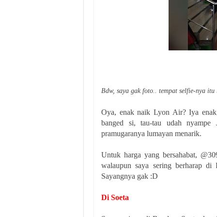
Bdw, saya gak foto.. tempat selfie-nya it
Oya, enak naik Lyon Air? Iya enak,
banged si, tau-tau udah nyampe J
pramugaranya lumayan menarik.
Untuk harga yang bersahabat, @309
walaupun saya sering berharap di P
Sayangnya gak :D
Di Soeta