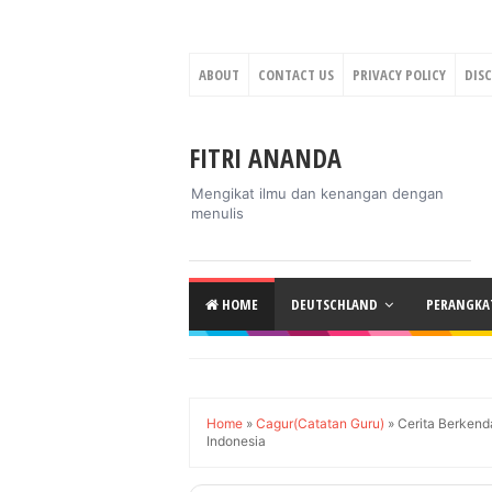
ABOUT
CONTACT US
PRIVACY POLICY
DIS
FITRI ANANDA
Mengikat ilmu dan kenangan dengan
menulis
HOME
DEUTSCHLAND
PERANGKAT
Home
»
Cagur(Catatan Guru)
»
Cerita Berkend
Indonesia