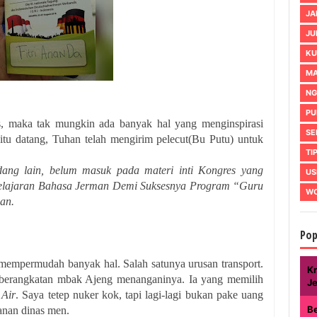
JA
JU
KU
MA
NG
PU
las, maka tak mungkin ada banyak hal yang menginspirasi
SE
n itu datang, Tuhan telah mengirim pelecut(Bu Putu) untuk
TI
ndang lain, belum masuk pada materi inti Kongres yang
US
melajaran Bahasa Jerman Demi Suksesnya Program “Guru
WO
an.
Pop
h mempermudah banyak hal. Salah satunya urusan transport.
Kr
berangkatan mbak Ajeng menanganinya. Ia yang memilih
J
 Air
. Saya tetep nuker kok, tapi lagi-lagi bukan pake uang
B
lanan dinas men.