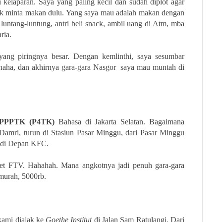
kelaparan. Saya yang paling kecil dan sudah diplot agar
gek minta makan dulu. Yang saya mau adalah makan dengan
, luntang-luntung, antri beli snack, ambil uang di Atm, mba
ria.
ang piringnya besar. Dengan kemlinthi, saya sesumbar
aha, dan akhirnya gara-gara Nasgor saya mau muntah di
PPPTK (P4TK)
Bahasa di Jakarta Selatan. Bagaimana
amri, turun di Stasiun Pasar Minggu, dari Pasar Minggu
n di Depan KFC.
et FTV. Hahahah. Mana angkotnya jadi penuh gara-gara
murah, 5000rb.
kami diajak ke
Goethe Institut
di Jalan Sam Ratulangi. Dari