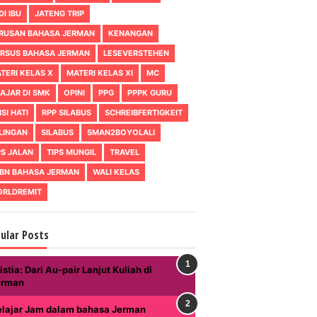
DI IBU
JATENG TRIP
RUSAN BAHASA JERMAN
KENANGAN
RSUS BAHASA JERMAN
LESEVERSTEHEN
TERI KELAS X
MATERI KELAS XI
MC
AJAR DI SMK
OPINI
PPG
PPPK GURU
ISI HATI
RPP SILABUS
SCHREIBFERTIGKEIT
LINGAN
SILABUS
SMAN2BOYOLALI
PS JALAN
TIPS MUNGIL
TRAVEL
BN BAHASA JERMAN
WALI KELAS
RLDREMIT
ular Posts
istia: Dari Au-pair Lanjut Kuliah di
erman
elajar Jam dalam bahasa Jerman