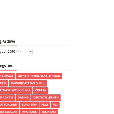
g Archive
egories
EA SISWA
ARTIKEL BERBAHASA JERMAN
PAIR
CAGUR(CATATAN GURU)
RITAKU UNTUK DUNIA
CERPEN
P AGKT 9
DARING
DEUTSCH LERNEN
UTSCHLAND
EURO TRIP
FILM
FSJ
RU BELAJAR
INFORMASI
INSPIRASI