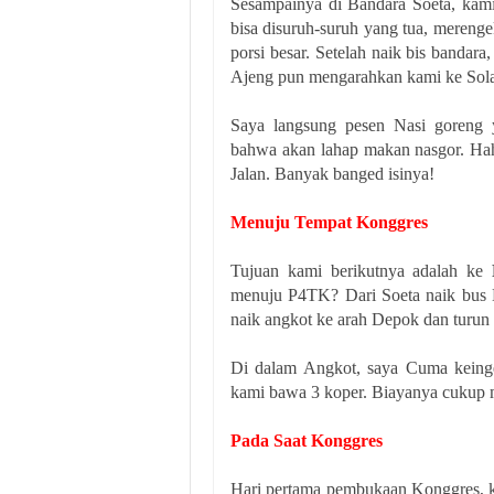
Sesampainya di Bandara Soeta, kami 
bisa disuruh-suruh yang tua, meren
porsi besar. Setelah naik bis bandara
Ajeng pun mengarahkan kami ke Sola
Saya langsung pesen Nasi goreng y
bahwa akan lahap makan nasgor. Hah
Jalan. Banyak banged isinya!
Menuju Tempat Konggres
Tujuan kami berikutnya adalah ke
menuju P4TK? Dari Soeta naik bus D
naik angkot ke arah Depok dan turu
Di dalam Angkot, saya Cuma keing
kami bawa 3 koper. Biayanya cukup 
Pada Saat Konggres
Hari pertama pembukaan Konggres, 