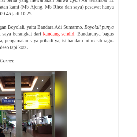
ihat berita yang mewartakan bahwa
Lyon Air
terlambat 12
atan kami (Mb Ajeng, Mb Rhea dan saya) pesawat hanya
 09.45 jadi 10.25.
gan Boyolali, yaitu Bandara Adi Sumarmo.
Boyolali punya
a saya berangkat dari
kandang sendiri
. Bandaranya bagus
a, pengamatan saya pribadi ya, isi bandara ini masih ragu-
deso tapi kota.
 Corner.