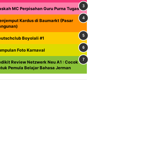
askah MC Perpisahan Guru Purna Tugas
enjemput Kardus di Baumarkt (Pasar
angunan)
utschclub Boyolali #1
umpulan Foto Karnaval
dikit Review Netzwerk Neu A1 : Cocok
ntuk Pemula Belajar Bahasa Jerman