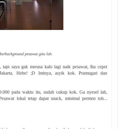
u berbackground pesawat gitu lah.
 tapi saya gak merasa kalo lagi naik pesawat, lha cepet
akarta. Hehe! ;D Intinya, asyik kok. Pramugari dan
.000 pada waktu itu, sudah cukup kok. Ga nyesel lah,
esawat lokal tetap dapat snack, minimal permen toh...