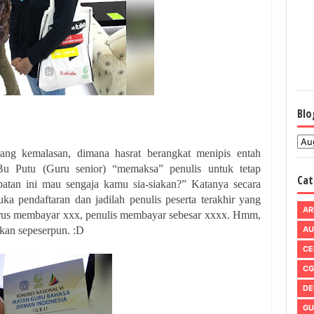
Blo
ang kemalasan, dimana hasrat berangkat menipis entah
 Bu Putu (Guru senior) “memaksa” penulis untuk tetap
Cat
atan ini mau sengaja kamu sia-siakan?” Katanya secara
ka pendaftaran dan jadilah penulis peserta terakhir yang
AR
harus membayar xxx, penulis membayar sebesar xxxx. Hmm,
arkan sepeserpun. :D
AU
CE
CG
DE
GU