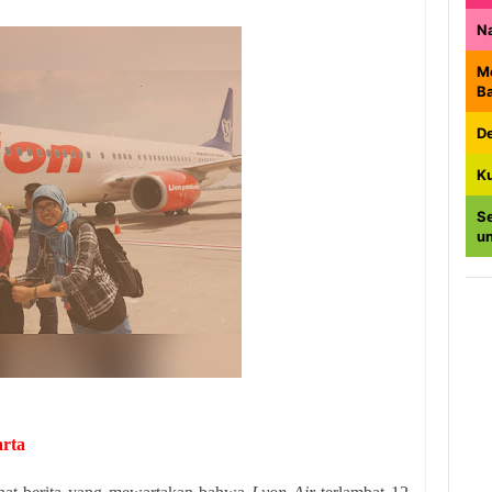
N
M
B
De
K
Se
u
arta