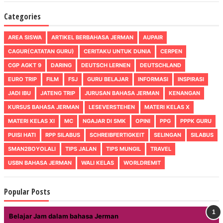
Categories
AREA SISWA
ARTIKEL BERBAHASA JERMAN
AUPAIR
CAGUR(CATATAN GURU)
CERITAKU UNTUK DUNIA
CERPEN
CGP AGKT 9
DARING
DEUTSCH LERNEN
DEUTSCHLAND
EURO TRIP
FILM
FSJ
GURU BELAJAR
INFORMASI
INSPIRASI
JADI IBU
JATENG TRIP
JURUSAN BAHASA JERMAN
KENANGAN
KURSUS BAHASA JERMAN
LESEVERSTEHEN
MATERI KELAS X
MATERI KELAS XI
MC
NGAJAR DI SMK
OPINI
PPG
PPPK GURU
PUISI HATI
RPP SILABUS
SCHREIBFERTIGKEIT
SELINGAN
SILABUS
SMAN2BOYOLALI
TIPS JALAN
TIPS MUNGIL
TRAVEL
USBN BAHASA JERMAN
WALI KELAS
WORLDREMIT
Popular Posts
Belajar Jam dalam bahasa Jerman