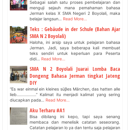
Sebagai salah satu proses pembelajaran dan
menguji sejauh mana pemahaman bahasa
Jerman kelas X SMA Negeri 2 Boyolali, maka
belajar langsun…
Read More...
Teks : Gebäude in der Schule (Bahan Ajar
SMA N 2 Boyolali)
Haloha, ini arsip saya untuk pelajaran bahasa
Jerman. Jadi, saya beberapa kali membuat
teks sendiri untuk keperluan para Peserta
didi…
Read More...
SMA N 2 Boyolali Juarai Lomba Baca
Dongeng Bahasa Jerman tingkat Jateng
DIY
“Es war einmal ein kleines süβes Märchen, das hatten alle
lieb.................” Kalimat itu menjadi kalimat yang sering
diucapkan pada…
Read More...
Aku Terharu #A1
Bisa dibilang ini kepo, tapi saya senang
membaca dan menelisik catatan seseorang.
Catatan pelajaran lo ya dan tentu saja pelajaran