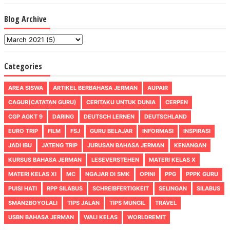
Blog Archive
Categories
AREA SISWA
ARTIKEL BERBAHASA JERMAN
AUPAIR
CAGUR(CATATAN GURU)
CERITAKU UNTUK DUNIA
CERPEN
CGP AGKT 9
DARING
DEUTSCH LERNEN
DEUTSCHLAND
EURO TRIP
FILM
FSJ
GURU BELAJAR
INFORMASI
INSPIRASI
JADI IBU
JATENG TRIP
JURUSAN BAHASA JERMAN
KENANGAN
KURSUS BAHASA JERMAN
LESEVERSTEHEN
MATERI KELAS X
MATERI KELAS XI
MC
NGAJAR DI SMK
OPINI
PPG
PPPK GURU
PUISI HATI
RPP SILABUS
SCHREIBFERTIGKEIT
SELINGAN
SILABUS
SMAN2BOYOLALI
TIPS JALAN
TIPS MUNGIL
TRAVEL
USBN BAHASA JERMAN
WALI KELAS
WORLDREMIT