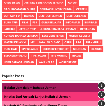
AREA SISWA
ARTIKEL BERBAHASA JERMAN
AUPAIR
CAGUR(CATATAN GURU)
CERITAKU UNTUK DUNIA
CERPEN
CGP AGKT 9
DARING
DEUTSCH LERNEN
DEUTSCHLAND
EURO TRIP
FILM
FSJ
GURU BELAJAR
INFORMASI
INSPIRASI
JADI IBU
JATENG TRIP
JURUSAN BAHASA JERMAN
KENANGAN
KURSUS BAHASA JERMAN
LESEVERSTEHEN
MATERI KELAS X
MATERI KELAS XI
MC
NGAJAR DI SMK
OPINI
PPG
PPPK GURU
PUISI HATI
RPP SILABUS
SCHREIBFERTIGKEIT
SELINGAN
SILABUS
SMAN2BOYOLALI
TIPS JALAN
TIPS MUNGIL
TRAVEL
USBN BAHASA JERMAN
WALI KELAS
WORLDREMIT
Popular Posts
Belajar Jam dalam bahasa Jerman
Kristia: Dari Au-pair Lanjut Kuliah di Jerman
Naskah MC Perpisahan Guru Purna Tugas