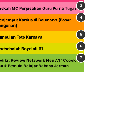
askah MC Perpisahan Guru Purna Tugas
enjemput Kardus di Baumarkt (Pasar
angunan)
umpulan Foto Karnaval
utschclub Boyolali #1
dikit Review Netzwerk Neu A1 : Cocok
ntuk Pemula Belajar Bahasa Jerman