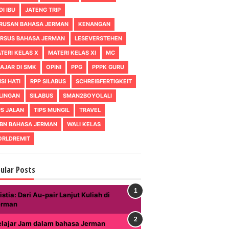
DI IBU
JATENG TRIP
RUSAN BAHASA JERMAN
KENANGAN
RSUS BAHASA JERMAN
LESEVERSTEHEN
TERI KELAS X
MATERI KELAS XI
MC
AJAR DI SMK
OPINI
PPG
PPPK GURU
ISI HATI
RPP SILABUS
SCHREIBFERTIGKEIT
LINGAN
SILABUS
SMAN2BOYOLALI
PS JALAN
TIPS MUNGIL
TRAVEL
BN BAHASA JERMAN
WALI KELAS
RLDREMIT
ular Posts
istia: Dari Au-pair Lanjut Kuliah di
erman
elajar Jam dalam bahasa Jerman