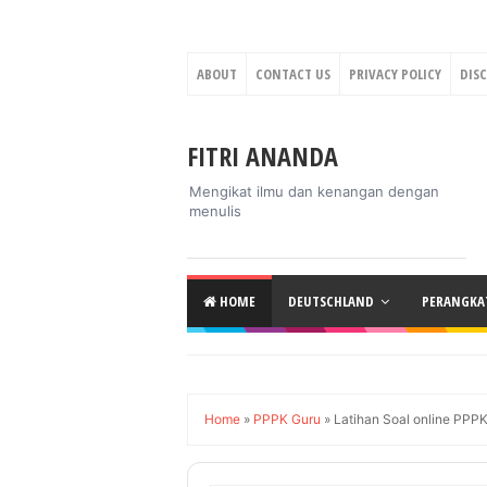
ABOUT
CONTACT US
PRIVACY POLICY
DIS
FITRI ANANDA
Mengikat ilmu dan kenangan dengan
menulis
HOME
DEUTSCHLAND
PERANGKAT
Home
»
PPPK Guru
»
Latihan Soal online PP