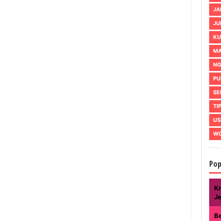
JA
JU
KU
MA
NG
PU
SE
TI
US
WO
Pop
Kr
J
B