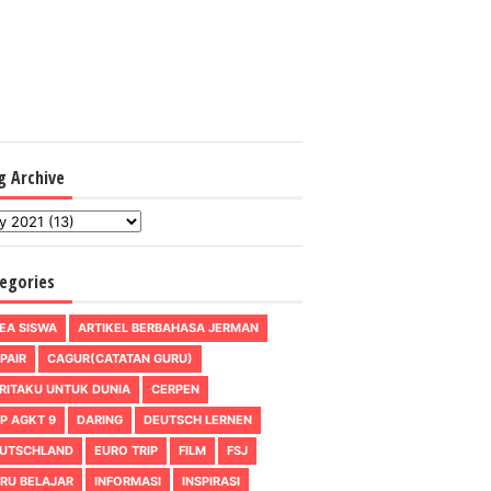
g Archive
egories
EA SISWA
ARTIKEL BERBAHASA JERMAN
PAIR
CAGUR(CATATAN GURU)
RITAKU UNTUK DUNIA
CERPEN
P AGKT 9
DARING
DEUTSCH LERNEN
UTSCHLAND
EURO TRIP
FILM
FSJ
RU BELAJAR
INFORMASI
INSPIRASI