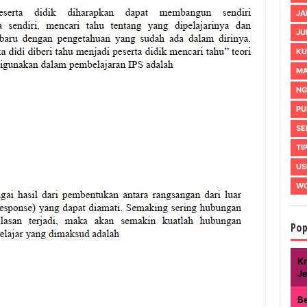
JA
JU
KU
MA
NG
PU
SE
TI
US
WO
Pop
Kr
J
B