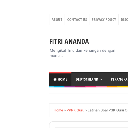
ABOUT
CONTACT US
PRIVACY POLICY
DIS
FITRI ANANDA
Mengikat ilmu dan kenangan dengan
menulis
HOME
DEUTSCHLAND
PERANGKAT
Home
»
PPPK Guru
»
Latihan Soal P3K Guru O