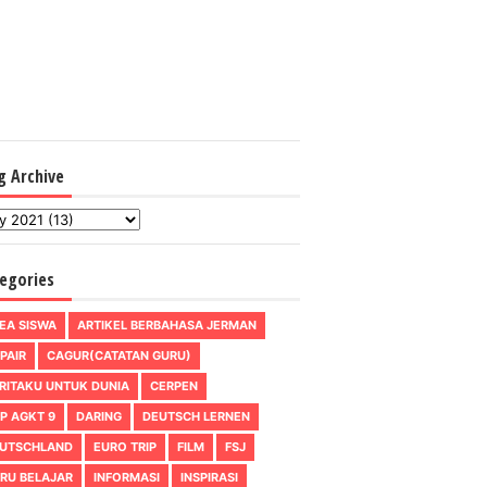
g Archive
egories
EA SISWA
ARTIKEL BERBAHASA JERMAN
PAIR
CAGUR(CATATAN GURU)
RITAKU UNTUK DUNIA
CERPEN
P AGKT 9
DARING
DEUTSCH LERNEN
UTSCHLAND
EURO TRIP
FILM
FSJ
RU BELAJAR
INFORMASI
INSPIRASI