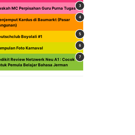
askah MC Perpisahan Guru Purna Tugas
enjemput Kardus di Baumarkt (Pasar
angunan)
utschclub Boyolali #1
umpulan Foto Karnaval
dikit Review Netzwerk Neu A1 : Cocok
ntuk Pemula Belajar Bahasa Jerman