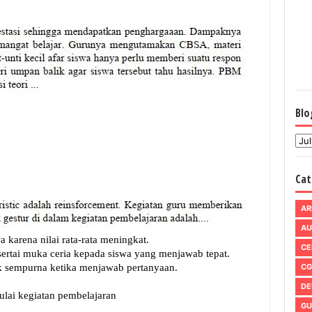
Blo
Cat
AR
AU
CE
CG
DE
GU