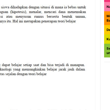
N
M
B
De
K
Se
u