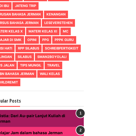
DI IBU
JATENG TRIP
RUSAN BAHASA JERMAN
KENANGAN
RSUS BAHASA JERMAN
LESEVERSTEHEN
TERI KELAS X
MATERI KELAS XI
MC
AJAR DI SMK
OPINI
PPG
PPPK GURU
ISI HATI
RPP SILABUS
SCHREIBFERTIGKEIT
LINGAN
SILABUS
SMAN2BOYOLALI
PS JALAN
TIPS MUNGIL
TRAVEL
BN BAHASA JERMAN
WALI KELAS
RLDREMIT
ular Posts
istia: Dari Au-pair Lanjut Kuliah di
erman
elajar Jam dalam bahasa Jerman