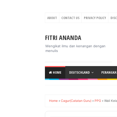
ABOUT
CONTACT US
PRIVACY POLICY
DIS
FITRI ANANDA
Mengikat ilmu dan kenangan dengan
menulis
HOME
DEUTSCHLAND
PERANGKAT
Home
»
Cagur(Catatan Guru)
»
PPG
»
Wali Kel