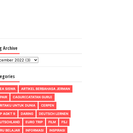
g Archive
egories
EA SISWA
ARTIKEL BERBAHASA JERMAN
PAIR
CAGUR(CATATAN GURU)
RITAKU UNTUK DUNIA
CERPEN
P AGKT 9
DARING
DEUTSCH LERNEN
UTSCHLAND
EURO TRIP
FILM
FSJ
RU BELAJAR
INFORMASI
INSPIRASI