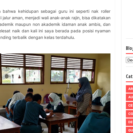
ahwa kehidupan sebagai guru ini seperti nak roller
 jalur aman, menjadi wali anak-anak rajin, bisa dikatakan
akademik maupun non akademik idaman anak ambis, dan
melesat naik dan kali ini saya berada pada posisi nyaman
anding terbalik dengan kelas terdahulu.
Blo
Cat
AR
AU
CE
CG
DE
GU