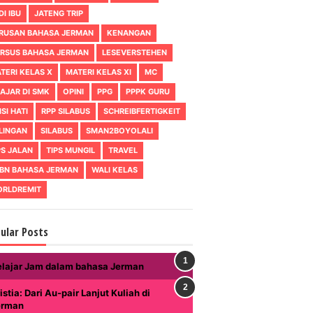
DI IBU
JATENG TRIP
RUSAN BAHASA JERMAN
KENANGAN
RSUS BAHASA JERMAN
LESEVERSTEHEN
TERI KELAS X
MATERI KELAS XI
MC
AJAR DI SMK
OPINI
PPG
PPPK GURU
ISI HATI
RPP SILABUS
SCHREIBFERTIGKEIT
LINGAN
SILABUS
SMAN2BOYOLALI
PS JALAN
TIPS MUNGIL
TRAVEL
BN BAHASA JERMAN
WALI KELAS
RLDREMIT
ular Posts
elajar Jam dalam bahasa Jerman
istia: Dari Au-pair Lanjut Kuliah di
erman