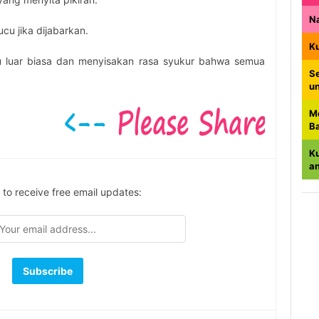
N
u jika dijabarkan.
K
tu luar biasa dan menyisakan rasa syukur bahwa semua
Se
u
M
B
K
a
 to receive free email updates: