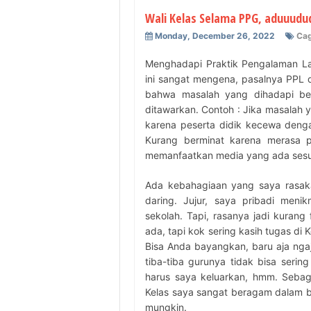
Wali Kelas Selama PPG, aduuududu
Monday, December 26, 2022
Cag
Menghadapi Praktik Pengalaman La
ini sangat mengena, pasalnya PPL d
bahwa masalah yang dihadapi ben
ditawarkan. Contoh : Jika masalah
karena peserta didik kecewa dengan h
Kurang berminat karena merasa p
memanfaatkan media yang ada sesuai 
Ada kebahagiaan yang saya rasaka
daring. Jujur, saya pribadi meni
sekolah. Tapi, rasanya jadi kurang
ada, tapi kok sering kasih tugas di 
Bisa Anda bayangkan, baru aja nga
tiba-tiba gurunya tidak bisa serin
harus saya keluarkan, hmm. Sebaga
Kelas saya sangat beragam dalam be
mungkin.