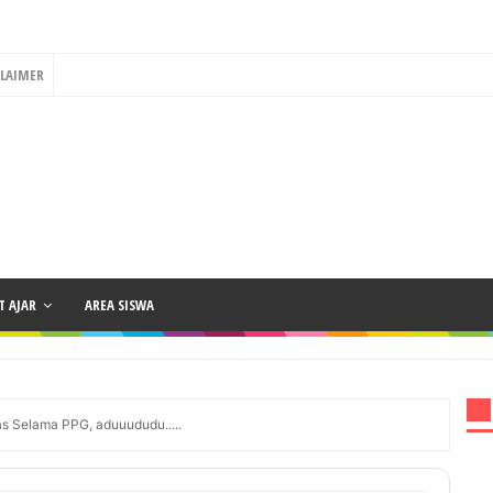
CLAIMER
 AJAR
AREA SISWA
as Selama PPG, aduuududu.....