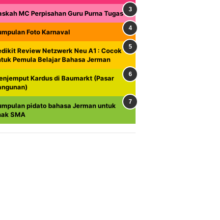
askah MC Perpisahan Guru Purna Tugas
umpulan Foto Karnaval
dikit Review Netzwerk Neu A1 : Cocok
ntuk Pemula Belajar Bahasa Jerman
enjemput Kardus di Baumarkt (Pasar
angunan)
umpulan pidato bahasa Jerman untuk
nak SMA