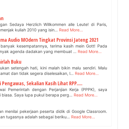
an
an Sedaya Herzlich Willkommen alle Leute! di Paris,
emenjak kuliah 2010 yang isin…
Read More...
a Audio MOdern Tingkat Provinsi Jateng 2021
 banyak kesempatannya, terima kasih mein Gott! Pada
banyak agenda dadakan yang membuat …
Read More...
irlah Buku
kan setengah hati, kini malah bikin malu sendiri. Malu
amat dan tidak segera diselesaikan, l…
Read More...
Pengawas, Sekalian Kasih Lihat RPP.....
wai Pemerintah dengan Perjanjian Kerja (PPPK), saya
i biasa. Saya lupa pukul berapa perg…
Read More...
an menilai pekerjaan peserta didik di Google Classroom.
iman tugasnya adalah sebagai beriku…
Read More...