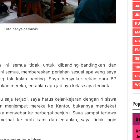
JA
JU
KU
Foto hanya pemanis
MA
NG
PU
SE
 ini semua tidak untuk dibanding-bandingkan dan
TI
ini semua, membereskan perlahan sesuai apa yang saya
US
ang tak kalah penting. Saya bersyukur rekan guru BP
WO
ukan mereka, entahlah apa jadinya kelas saya tercinta.
u saja terjadi, saya harus kejar-kejaran dengan 4 siswa
Pop
ngin menjemput mereka ke Kantor, bukannya mendekat
eka menyebar ke berbagai penjuru. Saya sampai tertawa
B
elihat ke arah kami dan entahlah, saya tidak ingin
Kr
J
yang menyita pikiran.