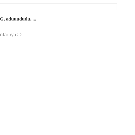
G, aduuududu....."
tarnya :D