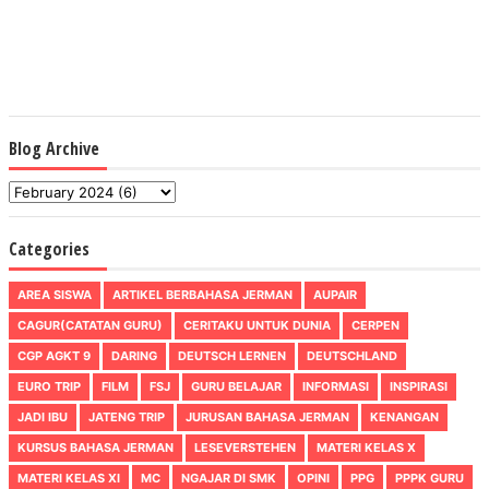
Blog Archive
Categories
AREA SISWA
ARTIKEL BERBAHASA JERMAN
AUPAIR
CAGUR(CATATAN GURU)
CERITAKU UNTUK DUNIA
CERPEN
CGP AGKT 9
DARING
DEUTSCH LERNEN
DEUTSCHLAND
EURO TRIP
FILM
FSJ
GURU BELAJAR
INFORMASI
INSPIRASI
JADI IBU
JATENG TRIP
JURUSAN BAHASA JERMAN
KENANGAN
KURSUS BAHASA JERMAN
LESEVERSTEHEN
MATERI KELAS X
MATERI KELAS XI
MC
NGAJAR DI SMK
OPINI
PPG
PPPK GURU