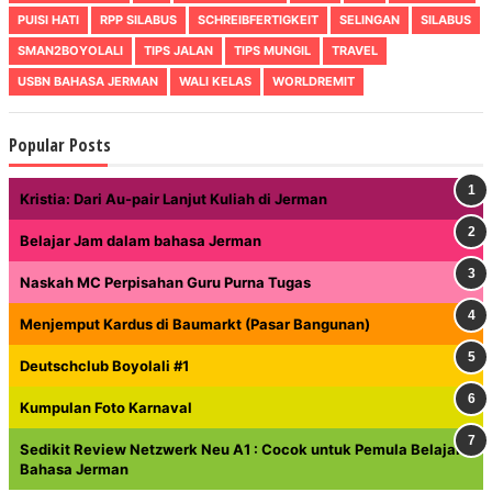
PUISI HATI
RPP SILABUS
SCHREIBFERTIGKEIT
SELINGAN
SILABUS
SMAN2BOYOLALI
TIPS JALAN
TIPS MUNGIL
TRAVEL
USBN BAHASA JERMAN
WALI KELAS
WORLDREMIT
Popular Posts
Kristia: Dari Au-pair Lanjut Kuliah di Jerman
Belajar Jam dalam bahasa Jerman
Naskah MC Perpisahan Guru Purna Tugas
Menjemput Kardus di Baumarkt (Pasar Bangunan)
Deutschclub Boyolali #1
Kumpulan Foto Karnaval
Sedikit Review Netzwerk Neu A1 : Cocok untuk Pemula Belajar
Bahasa Jerman