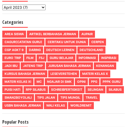
Categories
AREA SISWA
ARTIKEL BERBAHASA JERMAN
AUPAIR
CAGUR(CATATAN GURU)
CERITAKU UNTUK DUNIA
CERPEN
CGP AGKT 9
DARING
DEUTSCH LERNEN
DEUTSCHLAND
EURO TRIP
FILM
FSJ
GURU BELAJAR
INFORMASI
INSPIRASI
JADI IBU
JATENG TRIP
JURUSAN BAHASA JERMAN
KENANGAN
KURSUS BAHASA JERMAN
LESEVERSTEHEN
MATERI KELAS X
MATERI KELAS XI
MC
NGAJAR DI SMK
OPINI
PPG
PPPK GURU
PUISI HATI
RPP SILABUS
SCHREIBFERTIGKEIT
SELINGAN
SILABUS
SMAN2BOYOLALI
TIPS JALAN
TIPS MUNGIL
TRAVEL
USBN BAHASA JERMAN
WALI KELAS
WORLDREMIT
Popular Posts