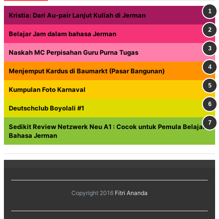
Kristia: Dari Au-pair Lanjut Kuliah di Jerman
Belajar Jam dalam bahasa Jerman
Naskah MC Perpisahan Guru Purna Tugas
Menjemput Kardus di Baumarkt (Pasar Bangunan)
Kumpulan Foto Karnaval
Deutschclub Boyolali #1
Sedikit Review Netzwerk Neu A1 : Cocok untuk Pemula Belajar
Bahasa Jerman
Copyright 2016
Fitri Ananda