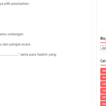
ya pilih perpisahan.
 tamu undangan.
Blo
u dan pengisi acara
..................“ serta para hadirin yang
Cat
AR
AU
CE
CG
DE
GU