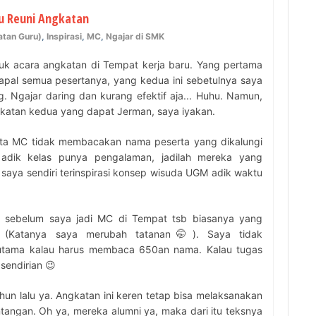
u Reuni Angkatan
atan Guru)
,
Inspirasi
,
MC
,
Ngajar di SMK
tuk acara angkatan di Tempat kerja baru. Yang pertama
apal semua pesertanya, yang kedua ini sebetulnya saya
 Ngajar daring dan kurang efektif aja... Huhu. Namun,
gkatan kedua yang dapat Jerman, saya iyakan.
inta MC tidak membacakan nama peserta yang dikalungi
 adik kelas punya pengalaman, jadilah mereka yang
aya sendiri terinspirasi konsep wisuda UGM adik waktu
a sebelum saya jadi MC di Tempat tsb biasanya yang
(Katanya saya merubah tatanan🤭). Saya tidak
tama kalau harus membaca 650an nama. Kalau tugas
sendirian 😉
ahun lalu ya. Angkatan ini keren tetap bisa melaksanakan
ntangan. Oh ya, mereka alumni ya, maka dari itu teksnya