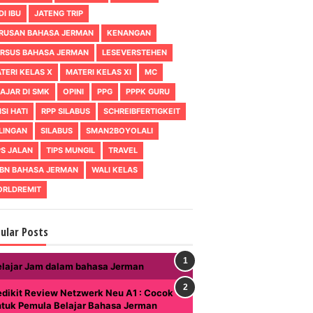
DI IBU
JATENG TRIP
RUSAN BAHASA JERMAN
KENANGAN
RSUS BAHASA JERMAN
LESEVERSTEHEN
TERI KELAS X
MATERI KELAS XI
MC
AJAR DI SMK
OPINI
PPG
PPPK GURU
ISI HATI
RPP SILABUS
SCHREIBFERTIGKEIT
LINGAN
SILABUS
SMAN2BOYOLALI
PS JALAN
TIPS MUNGIL
TRAVEL
BN BAHASA JERMAN
WALI KELAS
RLDREMIT
ular Posts
elajar Jam dalam bahasa Jerman
dikit Review Netzwerk Neu A1 : Cocok
ntuk Pemula Belajar Bahasa Jerman