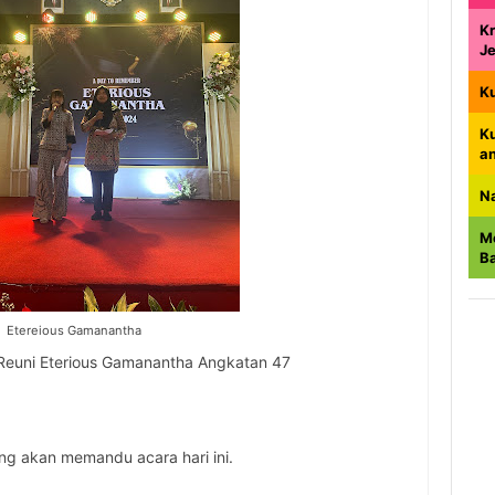
Kr
J
K
K
a
N
M
B
Etereious Gamanantha
 Reuni Eterious Gamanantha Angkatan 47
ng akan memandu acara hari ini.