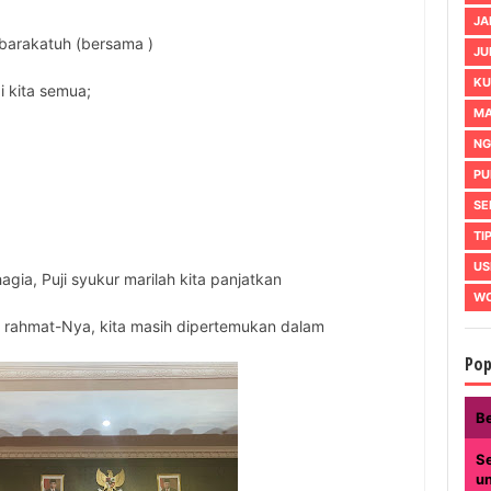
JA
barakatuh (bersama )
JU
KU
i kita semua;
MA
NG
PU
SE
TI
US
ia, Puji syukur marilah kita panjatkan
WO
t rahmat-Nya, kita masih dipertemukan dalam
Pop
B
Se
u