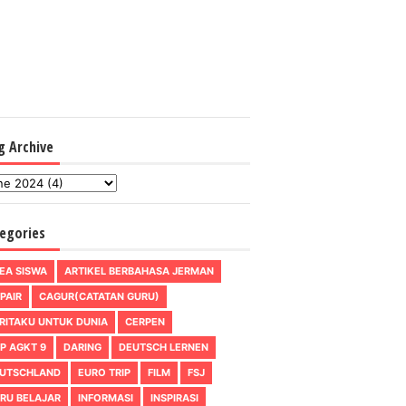
g Archive
egories
EA SISWA
ARTIKEL BERBAHASA JERMAN
PAIR
CAGUR(CATATAN GURU)
RITAKU UNTUK DUNIA
CERPEN
P AGKT 9
DARING
DEUTSCH LERNEN
UTSCHLAND
EURO TRIP
FILM
FSJ
RU BELAJAR
INFORMASI
INSPIRASI