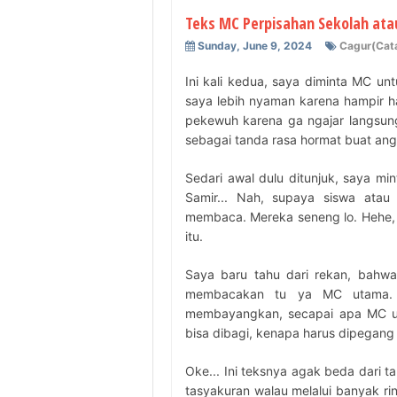
Teks MC Perpisahan Sekolah ata
Sunday, June 9, 2024
Cagur(Cat
Ini kali kedua, saya diminta MC un
saya lebih nyaman karena hampir h
pekewuh karena ga ngajar langsung.
sebagai tanda rasa hormat buat an
Sedari awal dulu ditunjuk, saya m
Samir... Nah, supaya siswa atau
membaca. Mereka seneng lo. Hehe, s
itu.
Saya baru tahu dari rekan, bahw
membacakan tu ya MC utama. 
membayangkan, secapai apa MC u
bisa dibagi, kenapa harus dipegang 
Oke... Ini teksnya agak beda dari t
tasyakuran walau melalui banyak ri