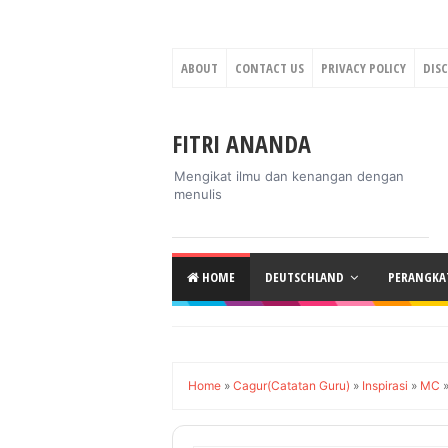
ABOUT
CONTACT US
PRIVACY POLICY
DIS
FITRI ANANDA
Mengikat ilmu dan kenangan dengan
menulis
HOME
DEUTSCHLAND
PERANGKAT
Home
»
Cagur(Catatan Guru)
»
Inspirasi
»
MC