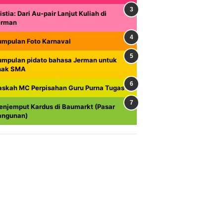
istia: Dari Au-pair Lanjut Kuliah di
erman
umpulan Foto Karnaval
umpulan pidato bahasa Jerman untuk
nak SMA
askah MC Perpisahan Guru Purna Tugas
enjemput Kardus di Baumarkt (Pasar
angunan)