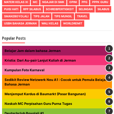
MATERI KELAS XI
MC
NGAJAR DI SMK
OPINI
PPG
PPPK GURU
PUISI HATI
RPP SILABUS
SCHREIBFERTIGKEIT
SELINGAN
SILABUS
SMAN2BOYOLALI
TIPS JALAN
TIPS MUNGIL
TRAVEL
USBN BAHASA JERMAN
WALI KELAS
WORLDREMIT
Popular Posts
Belajar Jam dalam bahasa Jerman
Kristia: Dari Au-pair Lanjut Kuliah di Jerman
Kumpulan Foto Karnaval
Sedikit Review Netzwerk Neu A1 : Cocok untuk Pemula Belajar
Bahasa Jerman
Menjemput Kardus di Baumarkt (Pasar Bangunan)
Naskah MC Perpisahan Guru Purna Tugas
Deutschclub Boyolali #1