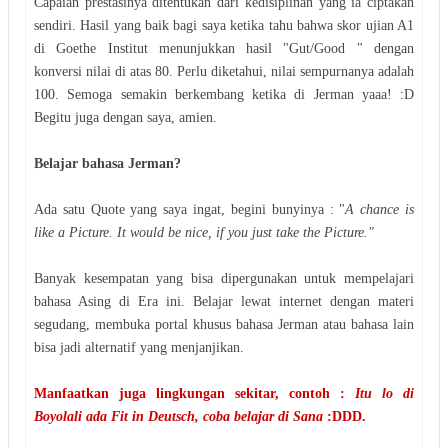
Capaian prestasinya ditentukan dari kedisiplinan yang ia ciptakan
sendiri. Hasil yang baik bagi saya ketika tahu bahwa skor ujian A1
di Goethe Institut menunjukkan hasil "Gut/Good " dengan
konversi nilai di atas 80. Perlu diketahui, nilai sempurnanya adalah
100. Semoga semakin berkembang ketika di Jerman yaaa! :D
Begitu juga dengan saya, amien.
Belajar bahasa Jerman?
Ada satu Quote yang saya ingat, begini bunyinya : "
A chance is
like a Picture. It would be nice, if you just take the Picture."
Banyak kesempatan yang bisa dipergunakan untuk mempelajari
bahasa Asing di Era ini. Belajar lewat internet dengan materi
segudang, membuka portal khusus bahasa Jerman atau bahasa lain
bisa jadi alternatif yang menjanjikan.
Manfaatkan juga lingkungan sekitar, contoh :
Itu lo di
Boyolali ada Fit in Deutsch, coba belajar di Sana
:DDD.