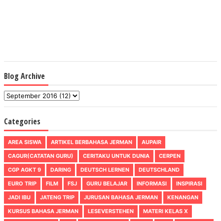
Blog Archive
Categories
AREA SISWA
ARTIKEL BERBAHASA JERMAN
AUPAIR
CAGUR(CATATAN GURU)
CERITAKU UNTUK DUNIA
CERPEN
CGP AGKT 9
DARING
DEUTSCH LERNEN
DEUTSCHLAND
EURO TRIP
FILM
FSJ
GURU BELAJAR
INFORMASI
INSPIRASI
JADI IBU
JATENG TRIP
JURUSAN BAHASA JERMAN
KENANGAN
KURSUS BAHASA JERMAN
LESEVERSTEHEN
MATERI KELAS X