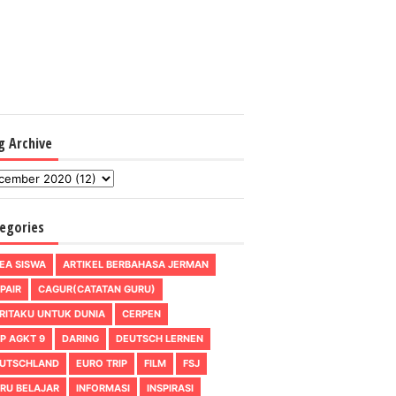
g Archive
egories
EA SISWA
ARTIKEL BERBAHASA JERMAN
PAIR
CAGUR(CATATAN GURU)
RITAKU UNTUK DUNIA
CERPEN
P AGKT 9
DARING
DEUTSCH LERNEN
UTSCHLAND
EURO TRIP
FILM
FSJ
RU BELAJAR
INFORMASI
INSPIRASI