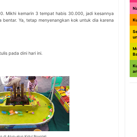
N
0. Mikhi kemarin 3 tempat habis 30.000, jadi kesannya
 bentar. Ya, tetap menyenangkan kok untuk dia karena
K
Se
u
M
lis pada dini hari ini.
B
K
a
n di Alun-alun Kidul Boyolali