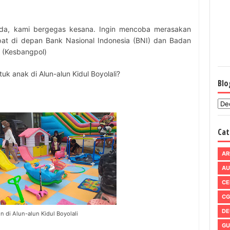
eda, kami bergegas kesana. Ingin mencoba merasakan
at di depan Bank Nasional Indonesia (BNI) dan Badan
i (Kesbangpol)
uk anak di Alun-alun Kidul Boyolali?
Blo
Cat
AR
AU
CE
CG
DE
n di Alun-alun Kidul Boyolali
GU