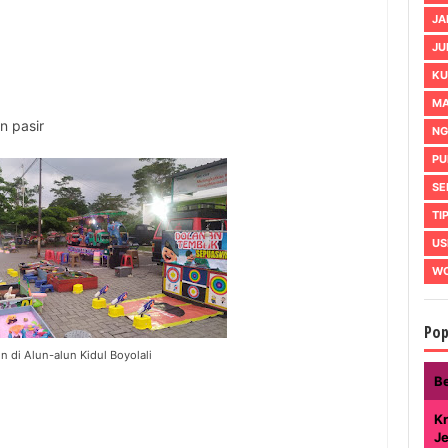
JA
JU
KU
MA
n pasir
NG
PU
SE
TI
US
WO
Pop
n di Alun-alun Kidul Boyolali
B
Kr
J