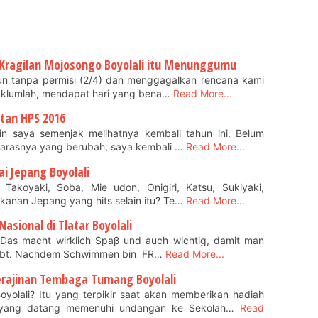
 Kragilan Mojosongo Boyolali itu Menunggumu
turun tanpa permisi (2/4) dan menggagalkan rencana kami
aklumlah, mendapat hari yang bena…
Read More...
atan HPS 2016
atin saya semenjak melihatnya kembali tahun ini. Belum
parasnya yang berubah, saya kembali …
Read More...
ai Jepang Boyolali
Takoyaki, Soba, Mie udon, Onigiri, Katsu, Sukiyaki,
kanan Jepang yang hits selain itu? Te…
Read More...
asional di Tlatar Boyolali
” Das macht wirklich Spaβ und auch wichtig, damit man
eibt. Nachdem Schwimmen bin FR…
Read More...
Kerajinan Tembaga Tumang Boyolali
yolali? Itu yang terpikir saat akan memberikan hadiah
yang datang memenuhi undangan ke Sekolah…
Read