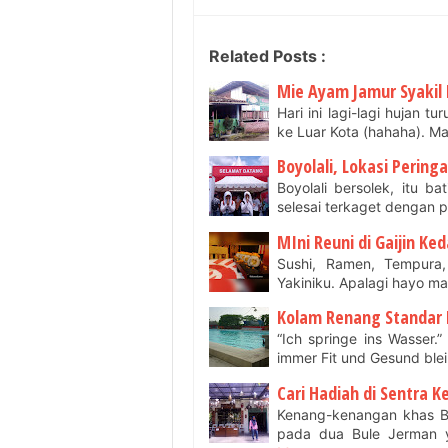
Related Posts :
Mie Ayam Jamur Syakil
Hari ini lagi-lagi hujan 
ke Luar Kota (hahaha). M
Boyolali, Lokasi Pering
Boyolali bersolek, itu b
selesai terkaget dengan 
MIni Reuni di Gaijin Ked
Sushi, Ramen, Tempura, 
Yakiniku. Apalagi hayo ma
Kolam Renang Standar N
“Ich springe ins Wasser.
immer Fit und Gesund bl
Cari Hadiah di Sentra 
Kenang-kenangan khas Bo
pada dua Bule Jerman 