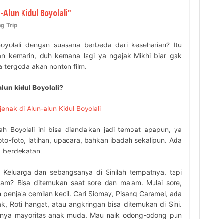
Alun Kidul Boyolali"
g Trip
Boyolali dengan suasana berbeda dari keseharian? Itu
n kemarin, duh kemana lagi ya ngajak Mikhi biar gak
 tergoda akan nonton film.
lun kidul Boyolali?
jenak di Alun-alun Kidul Boyolali
h Boyolali ini bisa diandalkan jadi tempat apapun, ya
 foto-foto, latihan, upacara, bahkan ibadah sekalipun. Ada
ng berdekatan.
u Keluarga dan sebangsanya di Sinilah tempatnya, tapi
lam? Bisa ditemukan saat sore dan malam. Mulai sore,
n penjaja cemilan kecil. Cari Siomay, Pisang Caramel, ada
 Roti hangat, atau angkringan bisa ditemukan di Sini.
gnya mayoritas anak muda. Mau naik odong-odong pun