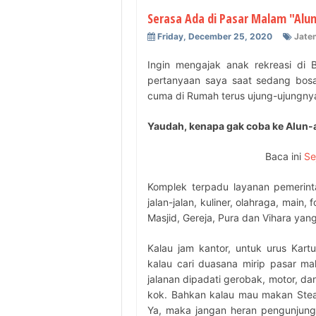
Serasa Ada di Pasar Malam "Alun-
Friday, December 25, 2020
Jaten
Ingin mengajak anak rekreasi di 
pertanyaan saya saat sedang bosa
cuma di Rumah terus ujung-ujungnya
Yaudah, kenapa gak coba ke Alun-a
Baca ini
Se
Komplek terpadu layanan pemerinta
jalan-jalan, kuliner, olahraga, main,
Masjid, Gereja, Pura dan Vihara ya
Kalau jam kantor, untuk urus Kart
kalau cari duasana mirip pasar ma
jalanan dipadati gerobak, motor, da
kok. Bahkan kalau mau makan Steak,
Ya, maka jangan heran pengunjun