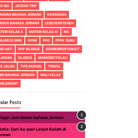
DI IBU
JATENG TRIP
RUSAN BAHASA JERMAN
KENANGAN
RSUS BAHASA JERMAN
LESEVERSTEHEN
TERI KELAS X
MATERI KELAS XI
MC
AJAR DI SMK
OPINI
PPG
PPPK GURU
ISI HATI
RPP SILABUS
SCHREIBFERTIGKEIT
LINGAN
SILABUS
SMAN2BOYOLALI
PS JALAN
TIPS MUNGIL
TRAVEL
BN BAHASA JERMAN
WALI KELAS
RLDREMIT
ular Posts
elajar Jam dalam bahasa Jerman
istia: Dari Au-pair Lanjut Kuliah di
erman