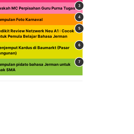
askah MC Perpisahan Guru Purna Tugas
umpulan Foto Karnaval
dikit Review Netzwerk Neu A1 : Cocok
ntuk Pemula Belajar Bahasa Jerman
enjemput Kardus di Baumarkt (Pasar
angunan)
umpulan pidato bahasa Jerman untuk
nak SMA