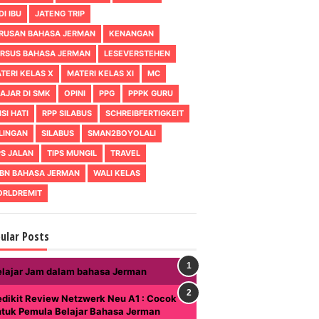
DI IBU
JATENG TRIP
RUSAN BAHASA JERMAN
KENANGAN
RSUS BAHASA JERMAN
LESEVERSTEHEN
TERI KELAS X
MATERI KELAS XI
MC
AJAR DI SMK
OPINI
PPG
PPPK GURU
ISI HATI
RPP SILABUS
SCHREIBFERTIGKEIT
LINGAN
SILABUS
SMAN2BOYOLALI
PS JALAN
TIPS MUNGIL
TRAVEL
BN BAHASA JERMAN
WALI KELAS
RLDREMIT
ular Posts
elajar Jam dalam bahasa Jerman
dikit Review Netzwerk Neu A1 : Cocok
ntuk Pemula Belajar Bahasa Jerman