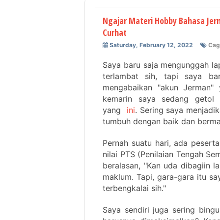
Ngajar Materi Hobby Bahasa Jer
Curhat
Saturday, February 12, 2022
Cag
Saya baru saja mengunggah la
terlambat sih, tapi saya b
mengabaikan "akun Jerman" ya
kemarin saya sedang getol 
yang
ini
. Sering saya menjadika
tumbuh dengan baik dan berman
Pernah suatu hari, ada peserta
nilai PTS (Penilaian Tengah Se
beralasan, "Kan uda dibagiin l
maklum. Tapi, gara-gara itu say
terbengkalai sih."
Saya sendiri juga sering bin