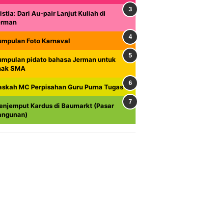
istia: Dari Au-pair Lanjut Kuliah di
erman
umpulan Foto Karnaval
umpulan pidato bahasa Jerman untuk
nak SMA
askah MC Perpisahan Guru Purna Tugas
enjemput Kardus di Baumarkt (Pasar
angunan)