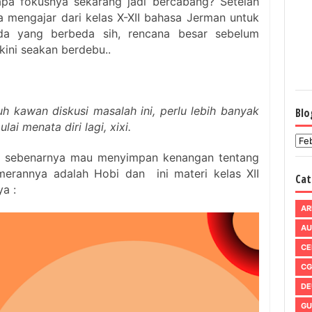
pa fokusnya sekarang jadi bercabang? Setelah
 mengajar dari kelas X-XII bahasa Jerman untuk
da yang berbeda sih, rencana besar sebelum
ini seakan berdebu..
 kawan diskusi masalah ini, perlu lebih banyak
Blo
i menata diri lagi, xixi.
ini sebenarnya mau menyimpan kenangan tentang
erannya adalah Hobi dan ini materi kelas XII
Cat
ya :
AR
AU
CE
CG
DE
GU