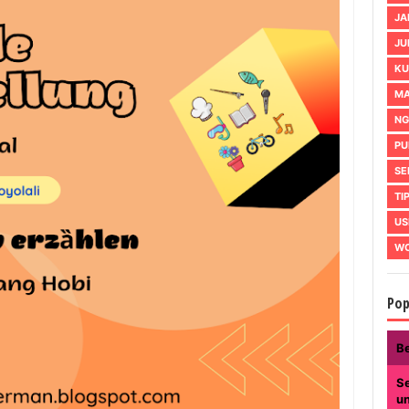
JA
JU
KU
MA
NG
PU
SE
TI
US
WO
Pop
B
Se
u