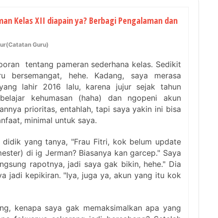
man Kelas XII diapain ya? Berbagi Pengalaman dan
ur(Catatan Guru)
poran tentang pameran sederhana kelas. Sedikit
aru bersemangat, hehe. Kadang, saya merasa
ng lahir 2016 lalu, karena jujur sejak tahun
belajar kehumasan (haha) dan ngopeni akun
nnya prioritas, entahlah, tapi saya yakin ini bisa
faat, minimal untuk saya.
 didik yang tanya, "Frau Fitri, kok belum update
mester) di ig Jerman? Biasanya kan garcep." Saya
angsung rapotnya, jadi saya gak bikin, hehe." Dia
a jadi kepikiran. "Iya, juga ya, akun yang itu kok
gung, kenapa saya gak memaksimalkan apa yang