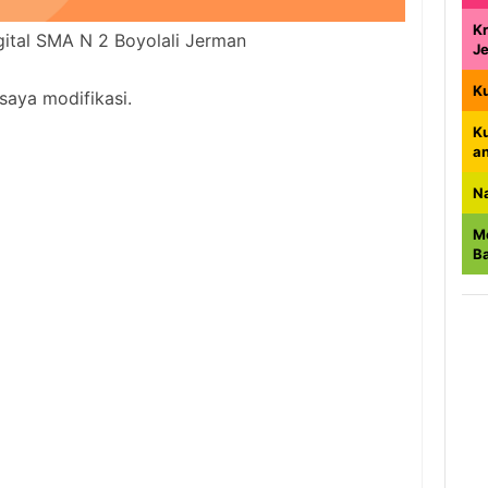
Kr
ital SMA N 2 Boyolali Jerman
J
K
i saya modifikasi.
K
a
N
M
B