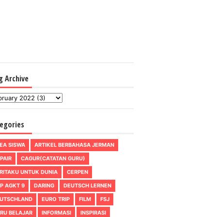
g Archive
egories
EA SISWA
ARTIKEL BERBAHASA JERMAN
PAIR
CAGUR(CATATAN GURU)
RITAKU UNTUK DUNIA
CERPEN
P AGKT 9
DARING
DEUTSCH LERNEN
UTSCHLAND
EURO TRIP
FILM
FSJ
RU BELAJAR
INFORMASI
INSPIRASI