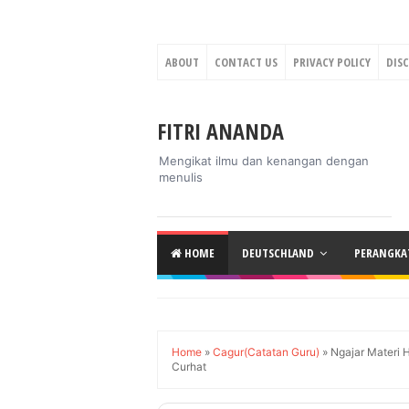
ABOUT
CONTACT US
PRIVACY POLICY
DIS
FITRI ANANDA
Mengikat ilmu dan kenangan dengan
menulis
HOME
DEUTSCHLAND
PERANGKAT
Home
»
Cagur(Catatan Guru)
»
Ngajar Materi 
Curhat